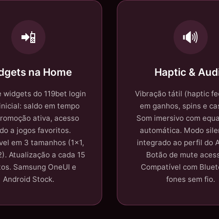
📲
🔊
dgets na Home
Haptic & Aud
 widgets do 119bet login
Vibração tátil (haptic f
 inicial: saldo em tempo
em ganhos, spins e ca
promoção ativa, acesso
Som imersivo com equa
do a jogos favoritos.
automática. Modo sile
vel em 3 tamanhos (1x1,
integrado ao perfil do 
2). Atualização a cada 15
Botão de mute acess
tos. Samsung OneUI e
Compatível com Bluet
Android Stock.
fones sem fio.