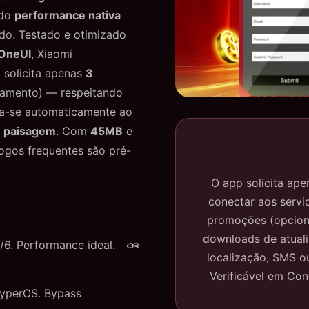
ndo
performance nativa
do. Testado e otimizado
OneUI
, Xiaomi
 solicita apenas
3
namento) — respeitando
ta-se automaticamente ao
e paisagem
. Com
45MB
e
jogos frequentes são pré-
O app solicita ap
conectar aos servi
promoções (opcion
downloads de atual
6. Performance ideal.
localização, SMS o
Verificável em Co
yperOS. Bypass