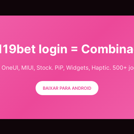
119bet login = Combinaç
OneUI, MIUI, Stock. PiP, Widgets, Haptic. 500+ jo
BAIXAR PARA ANDROID