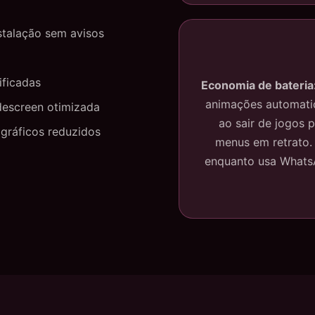
talação sem avisos
ificadas
Economia de bateria
animações automat
descreen otimizada
ao sair de jogos 
gráficos reduzidos
menus em retrato
enquanto usa What