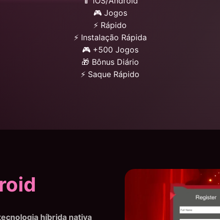
📱 iOS/Android
🎮 Jogos
⚡ Rápido
⚡ Instalação Rápida
🎮 +500 Jogos
🎁 Bônus Diário
⚡ Saque Rápido
roid
tecnologia híbrida nativa