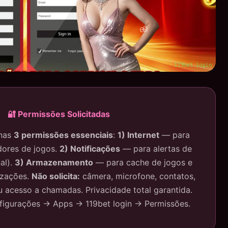
🔐 Permissões Solicitadas
enas
3 permissões essenciais
:
1) Internet
— para
dores de jogos.
2) Notificações
— para alertas de
al).
3) Armazenamento
— para cache de jogos e
izações.
Não solicita:
câmera, microfone, contatos,
u acesso a chamadas. Privacidade total garantida.
nfigurações → Apps → 119bet login → Permissões.