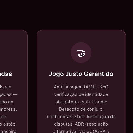
🤝
adas
Jogo Justo Garantido
do em
Anti-lavagem (AML): KYC
egadas —
verificação de identidade
ado do
obrigatória. Anti-fraude:
empresa.
Detecção de conluio,
 de
multicontas e bot. Resolução de
os estão
disputas: ADR (resolução
nanceira
alternativa) via eCOGRA e