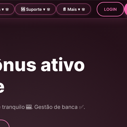
 ▾
🆘 Suporte ▾
📄 Mais ▾
LOGIN
ônus ativo
e
 tranquilo 🎰. Gestão de banca ✅.