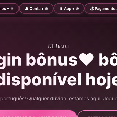
ios ▾
👤 Conta ▾
📱 App ▾
💰 Pagamentos
🇧🇷 Brasil
gin bônus❤️ b
disponível hoj
português! Qualquer dúvida, estamos aqui. Jogue