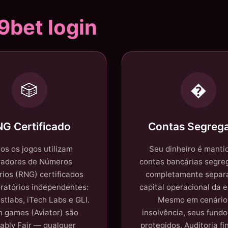
9bet login
🎲
�
G Certificado
Contas Segreg
os os jogos utilizam
Seu dinheiro é manti
adores de Números
contas bancárias segr
rios (RNG) certificados
completamente separ
oratórios independentes:
capital operacional da 
tlabs, iTech Labs e GLI.
Mesmo em cenário
h games (Aviator) são
insolvência, seus fund
ably Fair — qualquer
protegidos. Auditoria fi