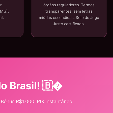
r
órgãos reguladores. Termos
PMG).
transparentes: sem letras
al.
miúdas escondidas. Selo de Jogo
Justo certificado.
 Brasil! 🇧�
 Bônus R$1.000. PIX instantâneo.