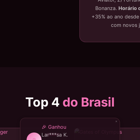
Bonanza.
Horário 
+35% ao ano desde 
com novos j
Top 4
do Brasil
×
🎉 Ganhou
Lar***sa K.
🐯 #2
🎡