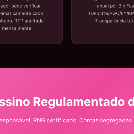
gador pode verificar
anual por Big Fou
ematicamente cada
(Deloitte/PwC/EY/K
ultado. RTP auditado
Transparência tot
mensalmente.
ssino Regulamentado do
esponsável. RNG certificado. Contas segregadas.