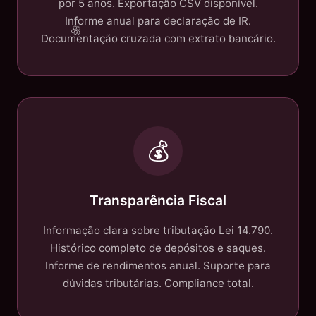
por 5 anos. Exportação CSV disponível.
Informe anual para declaração de IR.
Documentação cruzada com extrato bancário.
💰
Transparência Fiscal
Informação clara sobre tributação Lei 14.790.
Histórico completo de depósitos e saques.
Informe de rendimentos anual. Suporte para
dúvidas tributárias. Compliance total.