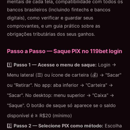
mentais de cada tela, compatibilidade com todos os
bancos brasileiros (incluindo fintechs e bancos
digitais), como verificar e guardar seus
comprovantes, e um guia prático sobre as
obrigações tributárias dos seus ganhos.
Passo a Passo — Saque PIX no 119bet login
1️⃣
Passo 1 — Acesse o menu de saque:
Login →
Menu lateral (☰) ou ícone de carteira (💰) → "Sacar"
ou "Retirar". No app: aba inferior → "Carteira" →
"Sacar". No desktop: menu superior → "Caixa" →
"Saque". O botão de saque só aparece se o saldo
disponível é ≥ R$20 (mínimo)
2️⃣
Passo 2 — Selecione PIX como método:
Escolha