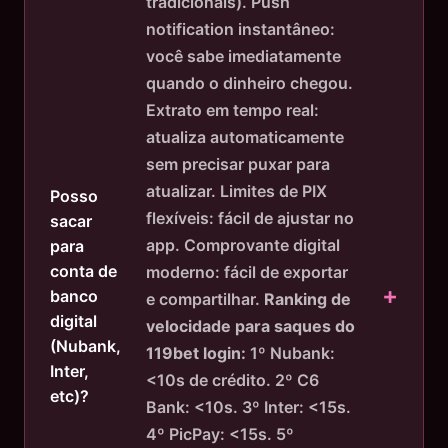
tradicionais). Push
notification instantâneo:
você sabe imediatamente
quando o dinheiro chegou.
Extrato em tempo real:
atualiza automaticamente
sem precisar puxar para
atualizar. Limites de PIX
Posso
flexíveis: fácil de ajustar no
sacar
app. Comprovante digital
para
conta de
moderno: fácil de exportar
banco
e compartilhar.
Ranking de
digital
velocidade para saques do
(Nubank,
119bet login:
1º Nubank:
Inter,
<10s de crédito. 2º C6
etc)?
Bank: <10s. 3º Inter: <15s.
4º PicPay: <15s. 5º