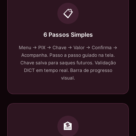
📋
6 Passos Simples
Menu → PIX → Chave → Valor → Confirma →
Acompanha. Passo a passo guiado na tela.
Chave salva para saques futuros. Validação
DICT em tempo real. Barra de progresso
visual.
🏦