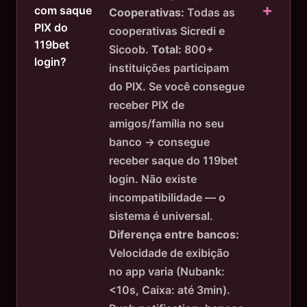
com saque
Cooperativas:
Todas as
PIX do
cooperativas Sicredi e
119bet
Sicoob.
Total:
800+
login?
instituições participam
do PIX. Se você consegue
receber PIX de
amigos/família no seu
banco → consegue
receber saque do 119bet
login. Não existe
incompatibilidade — o
sistema é universal.
Diferença entre bancos:
Velocidade de exibição
no app varia (Nubank:
<10s, Caixa: até 3min).