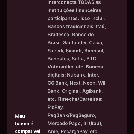
interconecta TODAS as
instituições financeiras
participantes. Isso inclui:
Bancos tradicionais:
Itaú,
Bradesco, Banco do
Brasil, Santander, Caixa,
Sicredi, Sicoob, Banrisul,
Banestes, Safra, BTG,
Votorantim, etc.
Bancos
digitais:
Nubank, Inter,
C6 Bank, Next, Neon, Will
Bank, Original, Agibank,
etc.
Fintechs/Carteiras:
PicPay,
PagBank/PagSeguro,
Meu
Mercado Pago, Iti (Itaú),
banco é
compatível
Ame, RecargaPay, etc.