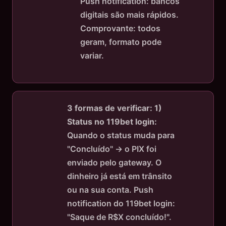
Push notification: bancos
digitais são mais rápidos.
Comprovante: todos
geram, formato pode
variar.
3 formas de verificar:
1)
Status no 119bet login:
Quando o status muda para
"Concluído" → o PIX foi
enviado pelo gateway. O
dinheiro já está em trânsito
ou na sua conta. Push
notification do 119bet login:
"Saque de R$X concluído!".