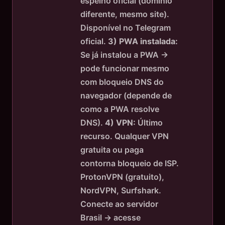
espelho oficial (domínio
diferente, mesmo site).
Disponível no Telegram
oficial.
3) PWA instalada:
Se já instalou a PWA →
pode funcionar mesmo
com bloqueio DNS do
navegador (depende de
como a PWA resolve
DNS).
4) VPN:
Último
recurso. Qualquer VPN
gratuita ou paga
contorna bloqueio de ISP.
ProtonVPN (gratuito),
NordVPN, Surfshark.
Conecte ao servidor
Brasil → acesse