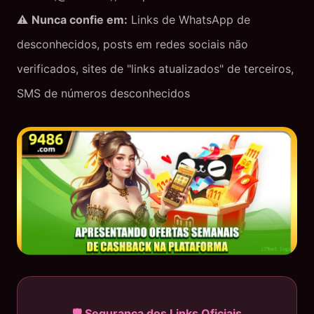
⚠️
Nunca confie em:
Links de WhatsApp de
desconhecidos, posts em redes sociais não
verificados, sites de "links atualizados" de terceiros,
SMS de números desconhecidos
🛡️ Segurança dos Links Oficiais