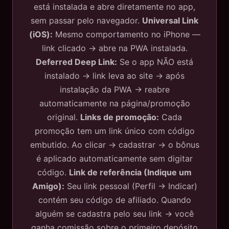
está instalada e abre diretamente no app,
sem passar pelo navegador.
Universal Link
(iOS):
Mesmo comportamento no iPhone —
link clicado → abre na PWA instalada.
Deferred Deep Link:
Se o app NÃO está
instalado → link leva ao site → após
instalação da PWA → reabre
automaticamente na página/promoção
original.
Links de promoção:
Cada
promoção tem um link único com código
embutido. Ao clicar → cadastrar → o bônus
é aplicado automaticamente sem digitar
código.
Link de referência (Indique um
Amigo):
Seu link pessoal (Perfil → Indicar)
contém seu código de afiliado. Quando
alguém se cadastra pelo seu link → você
ganha comissão sobre o primeiro depósito