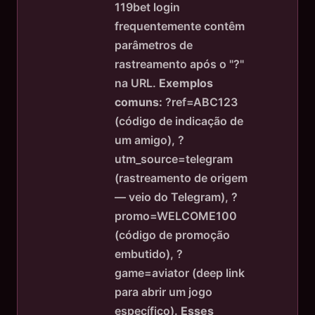
119bet login
frequentemente contêm
parâmetros de
rastreamento após o "?"
na URL.
Exemplos
comuns:
?ref=ABC123
(código de indicação de
um amigo), ?
utm_source=telegram
(rastreamento de origem
— veio do Telegram), ?
promo=WELCOME100
(código de promoção
embutido), ?
game=aviator (deep link
para abrir um jogo
específico).
Esses