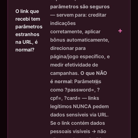
parâmetros são seguros
O link que
— servem para: creditar
recebi tem
indicações
parâmetros
corretamente, aplicar
estranhos
bônus automaticamente,
na URL, é
direcionar para
normal?
página/jogo específico, e
medir efetividade de
campanhas.
O que NÃO
é normal:
Parâmetros
como ?password=, ?
cpf=, ?card= — links
legítimos NUNCA pedem
dados sensíveis via URL.
Se o link contém dados
pessoais visíveis → não