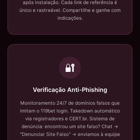
após instalação. Cada link de referência é
único e rastreável. Compartilhe e ganhe com
indicações.
🔐
Verificação Anti-Phishing
Monitoramento 24/7 de domínios falsos que
imitam o 119bet login. Takedown automático
via registradores e CERT.br. Sistema de
denúncia: encontrou um site falso? Chat →
"Denunciar Site Falso" → enviamos à equipe