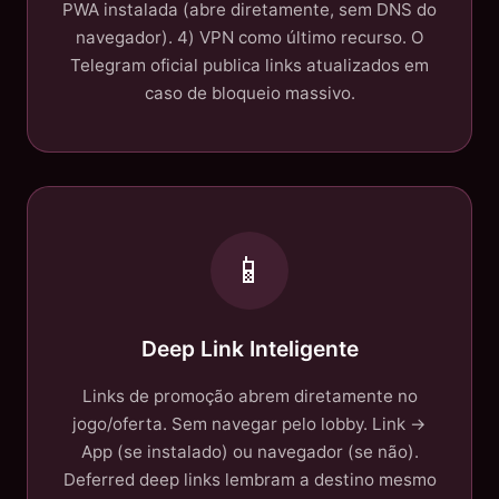
PWA instalada (abre diretamente, sem DNS do
navegador). 4) VPN como último recurso. O
Telegram oficial publica links atualizados em
caso de bloqueio massivo.
📱
Deep Link Inteligente
Links de promoção abrem diretamente no
jogo/oferta. Sem navegar pelo lobby. Link →
App (se instalado) ou navegador (se não).
Deferred deep links lembram a destino mesmo