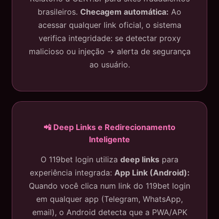
brasileiros.
Checagem automática:
Ao
acessar qualquer link oficial, o sistema
verifica integridade: se detectar proxy
malicioso ou injeção → alerta de segurança
ao usuário.
📲 Deep Links e Redirecionamento
Inteligente
O 119bet login utiliza
deep links
para
experiência integrada:
App Link (Android):
Quando você clica num link do 119bet login
em qualquer app (Telegram, WhatsApp,
email), o Android detecta que a PWA/APK