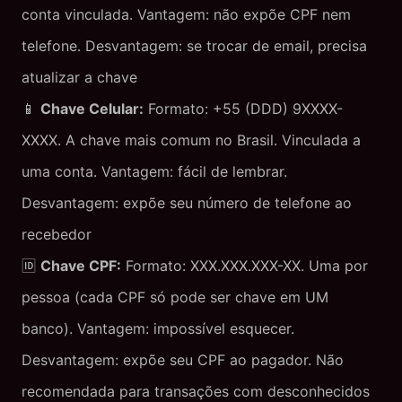
conta vinculada. Vantagem: não expõe CPF nem
telefone. Desvantagem: se trocar de email, precisa
atualizar a chave
📱
Chave Celular:
Formato: +55 (DDD) 9XXXX-
XXXX. A chave mais comum no Brasil. Vinculada a
uma conta. Vantagem: fácil de lembrar.
Desvantagem: expõe seu número de telefone ao
recebedor
🆔
Chave CPF:
Formato: XXX.XXX.XXX-XX. Uma por
pessoa (cada CPF só pode ser chave em UM
banco). Vantagem: impossível esquecer.
Desvantagem: expõe seu CPF ao pagador. Não
recomendada para transações com desconhecidos