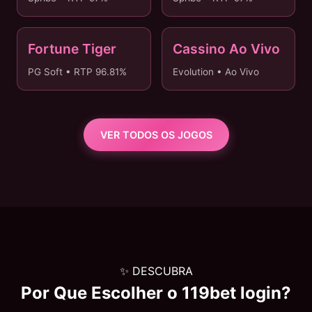
Fortune Tiger
Cassino Ao Vivo
🐯 GRÁTIS
🔴 24/7
PG Soft • RTP 96.81%
Evolution • Ao Vivo
VER TODOS OS JOGOS
✨ DESCUBRA
Por Que Escolher o
119bet login
?