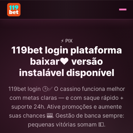
⚡ PIX
119bet login plataforma
baixar❤️ versão
instalável disponível
119bet login 🕒✅ O cassino funciona melhor
com metas claras — e com saque rápido +
suporte 24h. Ative promoções e aumente
suas chances 🎰. Gestão de banca sempre:
pequenas vitórias somam 💵.