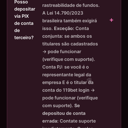
Posso
rastreabilidade de fundos.
depositar
A Lei 14.790/2023
via PIX
brasileira também exigirá
de conta
isso.
Exceção:
Conta
de
conjunta: se ambos os
terceiro?
titulares são cadastrados
→ pode funcionar
(verifique com suporte).
Conta PJ: se você é o
representante legal da
empresa E é o titular da
conta do 119bet login →
pode funcionar (verifique
com suporte).
Se
depositou de conta
errada:
Contate suporte