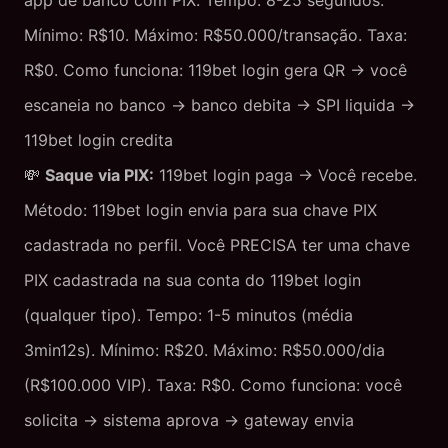
app de banco com PIX. Tempo: 8-25 segundos.
Mínimo: R$10. Máximo: R$50.000/transação. Taxa:
R$0. Como funciona: 119bet login gera QR → você
escaneia no banco → banco debita → SPI liquida →
119bet login credita
💸
Saque via PIX:
119bet login paga → Você recebe.
Método: 119bet login envia para sua chave PIX
cadastrada no perfil. Você PRECISA ter uma chave
PIX cadastrada na sua conta do 119bet login
(qualquer tipo). Tempo: 1-5 minutos (média
3min12s). Mínimo: R$20. Máximo: R$50.000/dia
(R$100.000 VIP). Taxa: R$0. Como funciona: você
solicita → sistema aprova → gateway envia