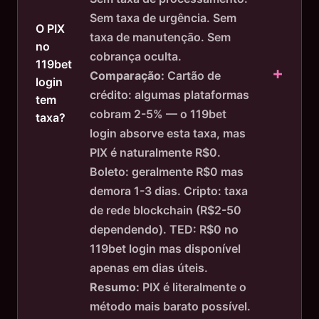
Sem taxa de urgência. Sem
O PIX
taxa de manutenção. Sem
no
cobrança oculta.
119bet
Comparação:
Cartão de
login
crédito: algumas plataformas
tem
cobram 2-5% — o 119bet
taxa?
login absorve esta taxa, mas
PIX é naturalmente R$0.
Boleto: geralmente R$0 mas
demora 1-3 dias. Cripto: taxa
de rede blockchain (R$2-50
dependendo). TED: R$0 no
119bet login mas disponível
apenas em dias úteis.
Resumo:
PIX é literalmente o
método mais barato possível.