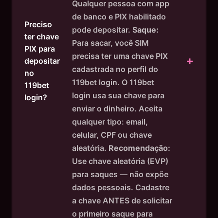
Qualquer pessoa com app
de banco e PIX habilitado
Preciso
pode depositar.
Saque:
ter chave
Para sacar, você SIM
PIX para
precisa ter uma chave PIX
depositar
cadastrada no perfil do
no
119bet login. O 119bet
119bet
login usa sua chave para
login?
enviar o dinheiro. Aceita
qualquer tipo: email,
celular, CPF ou chave
aleatória.
Recomendação:
Use chave aleatória (EVP)
para saques — não expõe
dados pessoais. Cadastre
a chave ANTES de solicitar
o primeiro saque para