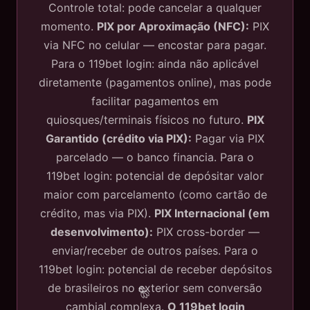
Controle total: pode cancelar a qualquer
momento.
PIX por Aproximação (NFC):
PIX
via NFC no celular — encostar para pagar.
Para o 119bet login: ainda não aplicável
diretamente (pagamentos online), mas pode
facilitar pagamentos em
quiosques/terminais físicos no futuro.
PIX
Garantido (crédito via PIX):
Pagar via PIX
parcelado — o banco financia. Para o
119bet login: potencial de depósitar valor
maior com parcelamento (como cartão de
crédito, mas via PIX).
PIX Internacional (em
desenvolvimento):
PIX cross-border —
enviar/receber de outros países. Para o
119bet login: potencial de receber depósitos
de brasileiros no exterior sem conversão
cambial complexa.
O 119bet login