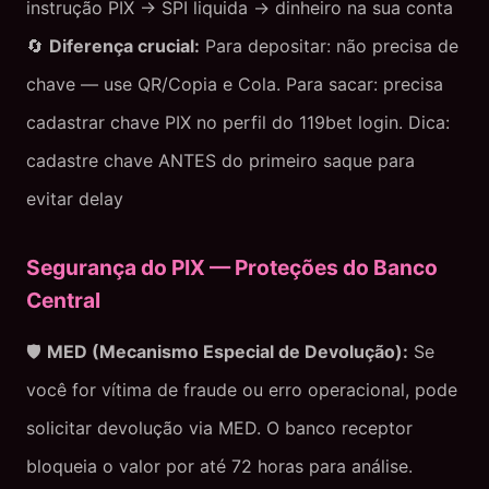
instrução PIX → SPI liquida → dinheiro na sua conta
🔄
Diferença crucial:
Para depositar: não precisa de
chave — use QR/Copia e Cola. Para sacar: precisa
cadastrar chave PIX no perfil do 119bet login. Dica:
cadastre chave ANTES do primeiro saque para
evitar delay
Segurança do PIX — Proteções do Banco
Central
🛡️
MED (Mecanismo Especial de Devolução):
Se
você for vítima de fraude ou erro operacional, pode
solicitar devolução via MED. O banco receptor
bloqueia o valor por até 72 horas para análise.