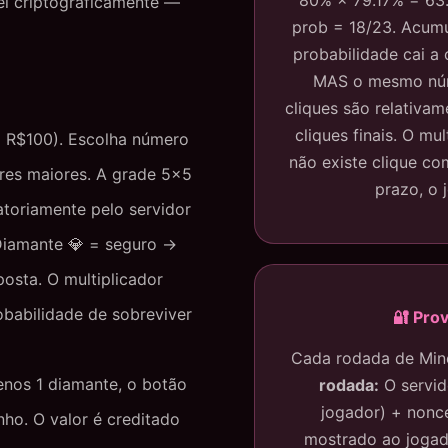
80% × 79.17% = 63.3
vel criptograficamente —
prob = 18/23. Acumu
probabilidade cai a
MAS o mesmo nú
cliques são relativa
cliques finais. O m
a R$100). Escolha número
não existe clique co
ores maiores. A grade 5×5
prazo, o 
atoriamente pelo servidor
Diamante 💎 = seguro →
osta. O multiplicador
babilidade de sobreviver
🔐 Prov
Cada rodada de Min
nos 1 diamante, o botão
rodada:
O servido
jogador) + nonc
nho. O valor é creditado
mostrado ao joga