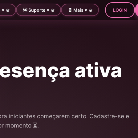
 ▾
🆘 Suporte ▾
📄 Mais ▾
LOGIN
resença ativa
pra iniciantes começarem certo. Cadastre-se e
hor momento ⏳.