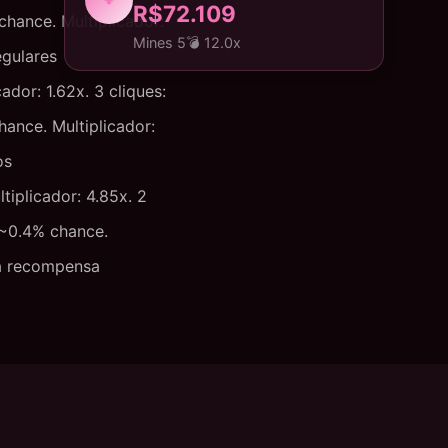
chance. Multiplicador:
egulares
ador: 1.62x. 3 cliques:
hance. Multiplicador:
os
tiplicador: 4.85x. 2
: ~0.4% chance.
ima recompensa