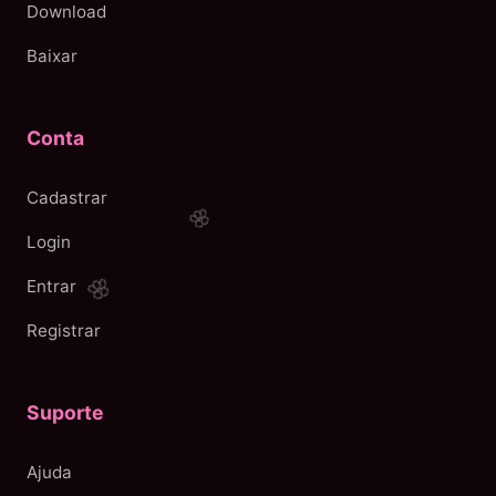
Download
Baixar
Conta
Cadastrar
Login
Entrar
Registrar
Suporte
Ajuda