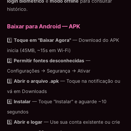
login biométrico
e
modo offline
para consultar
histórico.
Baixar para Android — APK
1️⃣
Toque em "Baixar Agora"
— Download do APK
inicia (45MB, ~15s em Wi-Fi)
2️⃣
Permitir fontes desconhecidas
—
Configurações → Segurança → Ativar
3️⃣
Abrir o arquivo .apk
— Toque na notificação ou
vá em Downloads
4️⃣
Instalar
— Toque "Instalar" e aguarde ~10
segundos
5️⃣
Abrir e logar
— Use sua conta existente ou crie