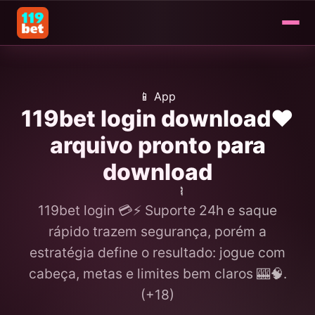
📱 App
119bet login download❤️
arquivo pronto para
download
119bet login 💳⚡ Suporte 24h e saque
rápido trazem segurança, porém a
estratégia define o resultado: jogue com
cabeça, metas e limites bem claros 🎰🧠.
(+18)