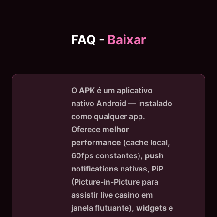
FAQ -
Baixar
O
APK
é um aplicativo
nativo Android — instalado
como qualquer app.
Oferece
melhor
performance
(cache local,
60fps constantes),
push
notifications
nativas,
PiP
(Picture-in-Picture para
assistir live casino em
janela flutuante),
widgets
e