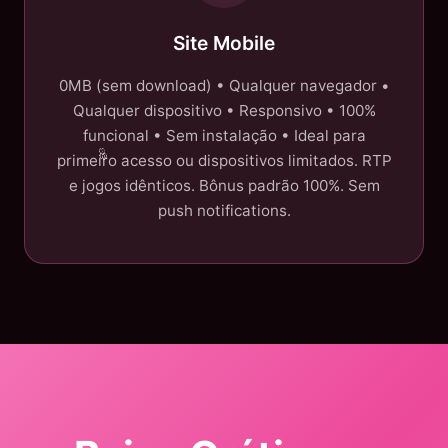
Site Mobile
0MB (sem download) • Qualquer navegador •
Qualquer dispositivo • Responsivo • 100%
funcional • Sem instalação • Ideal para
primeiro acesso ou dispositivos limitados. RTP
e jogos idênticos. Bônus padrão 100%. Sem
push notifications.