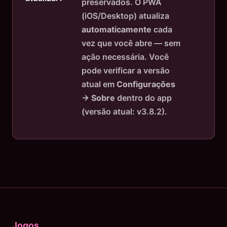
preservados. O PWA
(iOS/Desktop) atualiza
automaticamente
cada
vez que você abre — sem
ação necessária. Você
pode verificar a versão
atual em
Configurações
→ Sobre
dentro do app
(versão atual: v3.8.2).
Jogos