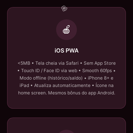
🍎
iOS PWA
<5MB • Tela cheia via Safari • Sem App Store
• Touch ID / Face ID via web • Smooth 60fps •
Modo offline (histórico/saldo) • iPhone 8+ e
iPad • Atualiza automaticamente • Ícone na
home screen. Mesmos bônus do app Android.