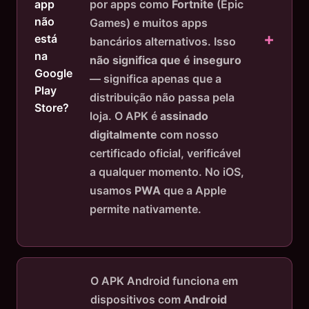
por apps como
Fortnite
(Epic
app
não
Games) e muitos apps
está
bancários alternativos. Isso
na
não significa que é inseguro
Google
— significa apenas que a
Play
distribuição não passa pela
Store?
loja. O APK é
assinado
digitalmente
com nosso
certificado oficial, verificável
a qualquer momento. No iOS,
usamos
PWA
que a Apple
permite nativamente.
O APK Android funciona em
dispositivos com
Android