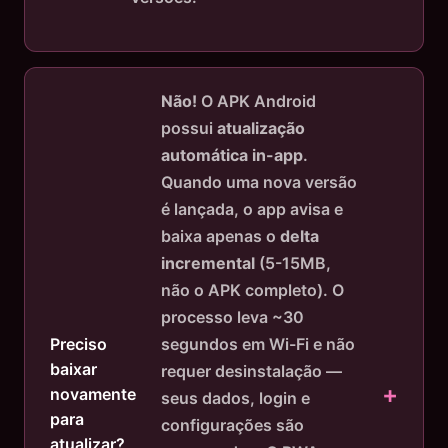
Não!
O APK Android
possui
atualização
automática in-app
.
Quando uma nova versão
é lançada, o app avisa e
baixa apenas o
delta
incremental
(5-15MB,
não o APK completo). O
processo leva ~30
segundos em Wi-Fi e não
Preciso
baixar
requer desinstalação —
novamente
seus dados, login e
para
configurações são
atualizar?