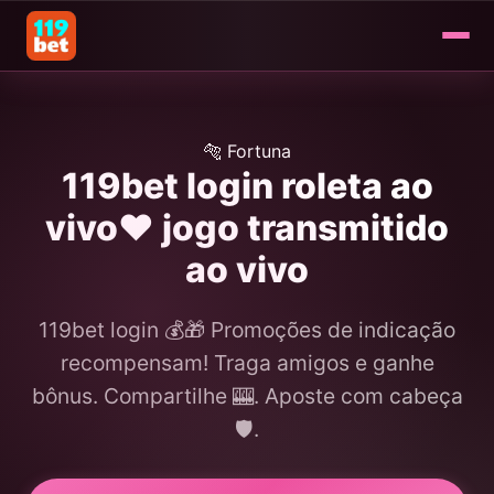
🐅 Fortuna
119bet login roleta ao
vivo❤️ jogo transmitido
ao vivo
119bet login 💰🎁 Promoções de indicação
recompensam! Traga amigos e ganhe
bônus. Compartilhe 🎰. Aposte com cabeça
🛡️.