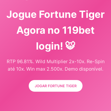
Jogue Fortune Tiger
Agora no 119bet
login! 🐯
RTP 96.81%. Wild Multiplier 2x-10x. Re-Spin
até 10x. Win max 2.500x. Demo disponível.
JOGAR FORTUNE TIGER