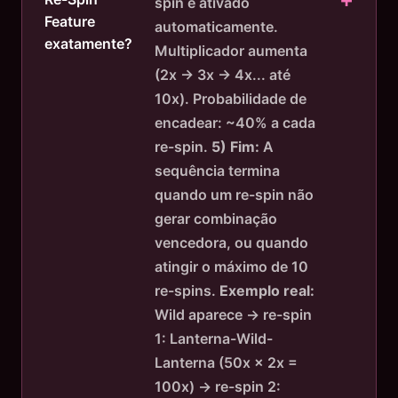
spin é ativado
Feature
automaticamente.
exatamente?
Multiplicador aumenta
(2x → 3x → 4x... até
10x). Probabilidade de
encadear: ~40% a cada
re-spin.
5) Fim:
A
sequência termina
quando um re-spin não
gerar combinação
vencedora, ou quando
atingir o máximo de 10
re-spins.
Exemplo real:
Wild aparece → re-spin
1: Lanterna-Wild-
Lanterna (50x × 2x =
100x) → re-spin 2: