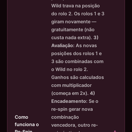
Wild trava na posição
do rolo 2. Os rolos 1 e 3
giram novamente —
gratuitamente (não
custa nada extra).
3)
Avaliação:
As novas
posições dos rolos 1 e
3 são combinadas com
o Wild no rolo 2.
Ganhos são calculados
com multiplicador
(começa em 2x).
4)
Encadeamento:
Se o
re-spin gerar nova
combinação
Como
funciona o
vencedora, outro re-
Re-Spin