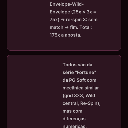
Envelope-Wild-
Envelope (25x × 3x =
75x) → re-spin 3: sem
match → fim. Total:
175x a aposta.
Todos são da
série "Fortune"
da PG Soft
com
mecânica similar
(grid 3x3, Wild
central, Re-Spin),
mas com
diferenças
numéricas: