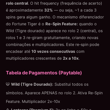
rolo central
. O hit frequency (frequência de acerto)
é aproximadamente
32%
— ou seja, ~1 a cada 3
spins gera algum ganho. O mecanismo diferenciador
do Fortune Tiger é o
Re-Spin Feature:
quando o
Wild (Tigre dourado) aparece no rolo 2 (central), os
rolos 1 e 3 re-giram gratuitamente, criando novas
combinações e multiplicadores. Este re-spin pode
encadear até
10 vezes consecutivas
com
multiplicadores crescentes de
2x a 10x
.
Tabela de Pagamentos (Paytable)
🐯
Wild (Tigre Dourado):
Substitui todos os
símbolos. Aparece APENAS no rolo 2. Ativa Re-Spin
Feature. Multiplicador 2x-10x