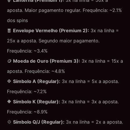
🏮
Lanterna (Premium 1):
3x na linha = 50x a
aposta. Maior pagamento regular. Frequência: ~2.1%
dos spins
🧧
Envelope Vermelho (Premium 2):
3x na linha =
25x a aposta. Segundo maior pagamento.
Frequência: ~3.4%
🪙
Moeda de Ouro (Premium 3):
3x na linha = 15x a
aposta. Frequência: ~4.8%
🔷
Símbolo A (Regular):
3x na linha = 5x a aposta.
Frequência: ~7.2%
🔶
Símbolo K (Regular):
3x na linha = 3x a aposta.
Frequência: ~8.9%
💠
Símbolo Q/J (Regular):
3x na linha = 2x a aposta.