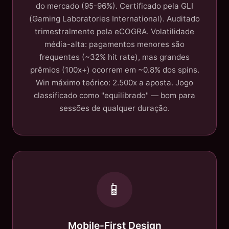
do mercado (95-96%). Certificado pela GLI
(Gaming Laboratories International). Auditado
trimestralmente pela eCOGRA. Volatilidade
média-alta: pagamentos menores são
frequentes (~32% hit rate), mas grandes
prêmios (100x+) ocorrem em ~0.8% dos spins.
Win máximo teórico: 2.500x a aposta. Jogo
classificado como "equilibrado" — bom para
sessões de qualquer duração.
📱
Mobile-First Design