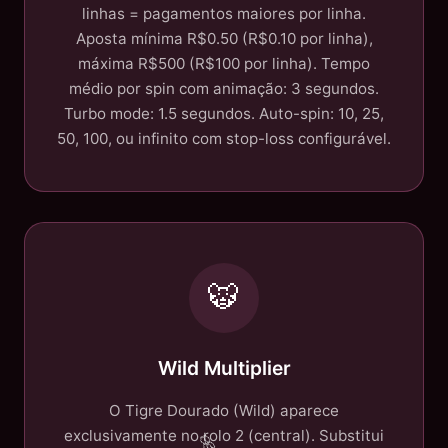
linhas = pagamentos maiores por linha.
Aposta mínima R$0.50 (R$0.10 por linha),
máxima R$500 (R$100 por linha). Tempo
médio por spin com animação: 3 segundos.
Turbo mode: 1.5 segundos. Auto-spin: 10, 25,
50, 100, ou infinito com stop-loss configurável.
🐯
Wild Multiplier
O Tigre Dourado (Wild) aparece
exclusivamente no rolo 2 (central). Substitui