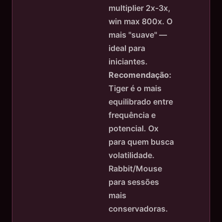
multiplier 2x-3x,
win max 800x. O
mais "suave" —
ideal para
iniciantes.
Recomendação:
Tiger é o mais
equilibrado entre
frequência e
potencial. Ox
para quem busca
volatilidade.
Rabbit/Mouse
para sessões
mais
conservadoras.