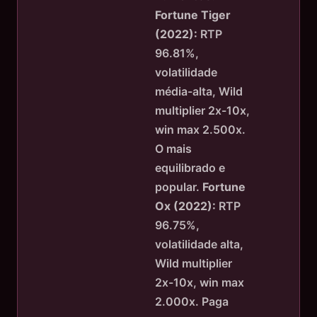
Fortune Tiger
(2022):
RTP
96.81%,
volatilidade
média-alta, Wild
multiplier 2x-10x,
win max 2.500x.
O mais
equilibrado e
popular.
Fortune
Ox (2022):
RTP
96.75%,
volatilidade alta,
Wild multiplier
2x-10x, win max
2.000x. Paga