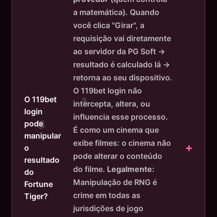
a matemática). Quando
você clica "Girar", a
requisição vai diretamente
ao servidor da PG Soft →
resultado é calculado lá →
retorna ao seu dispositivo.
O 119bet login não
O 119bet
intercepta, altera, ou
login
influencia esse processo.
pode
É como um cinema que
manipular
exibe filmes: o cinema não
o
pode alterar o conteúdo
resultado
do filme.
Legalmente:
do
Manipulação de RNG é
Fortune
crime em todas as
Tiger?
jurisdições de jogo