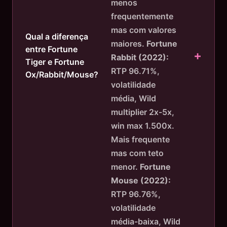
menos
frequentemente
mas com valores
Qual a diferença
maiores.
Fortune
entre Fortune
Rabbit (2022):
Tiger e Fortune
RTP 96.71%,
Ox/Rabbit/Mouse?
volatilidade
média, Wild
multiplier 2x-5x,
win max 1.500x.
Mais frequente
mas com teto
menor.
Fortune
Mouse (2022):
RTP 96.76%,
volatilidade
média-baixa, Wild