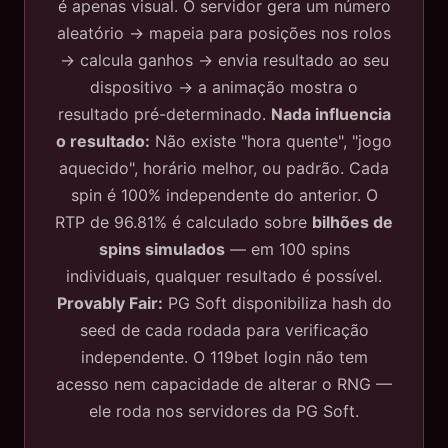
é apenas visual. O servidor gera um número
aleatório → mapeia para posições nos rolos
→ calcula ganhos → envia resultado ao seu
dispositivo → a animação mostra o
resultado pré-determinado.
Nada influencia
o resultado:
Não existe "hora quente", "jogo
aquecido", horário melhor, ou padrão. Cada
spin é 100% independente do anterior. O
RTP de 96.81% é calculado sobre
bilhões de
spins simulados
— em 100 spins
individuais, qualquer resultado é possível.
Provably Fair:
PG Soft disponibiliza hash do
seed de cada rodada para verificação
independente. O 119bet login não tem
acesso nem capacidade de alterar o RNG —
ele roda nos servidores da PG Soft.