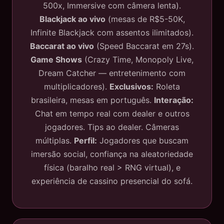
500x, Immersive com câmera lenta).
Blackjack ao vivo
(mesas de R$5-50K,
Infinite Blackjack com assentos ilimitados).
Baccarat ao vivo
(Speed Baccarat em 27s).
Game Shows
(Crazy Time, Monopoly Live,
Dream Catcher — entretenimento com
multiplicadores).
Exclusivos:
Roleta
brasileira, mesas em português.
Interação:
Chat em tempo real com dealer e outros
jogadores. Tips ao dealer. Câmeras
múltiplas.
Perfil:
Jogadores que buscam
imersão social, confiança na aleatoriedade
física (baralho real > RNG virtual), e
experiência de cassino presencial do sofá.