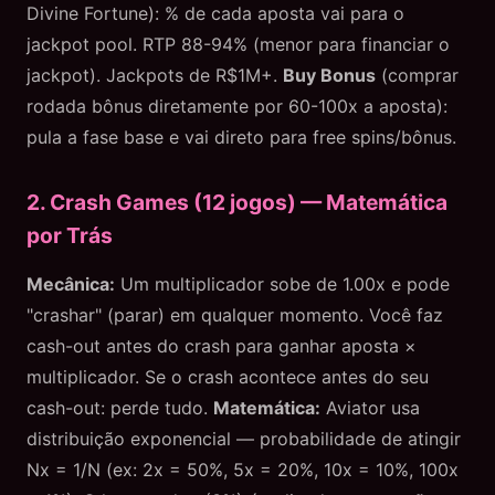
Divine Fortune): % de cada aposta vai para o
jackpot pool. RTP 88-94% (menor para financiar o
jackpot). Jackpots de R$1M+.
Buy Bonus
(comprar
rodada bônus diretamente por 60-100x a aposta):
pula a fase base e vai direto para free spins/bônus.
2. Crash Games (12 jogos) — Matemática
por Trás
Mecânica:
Um multiplicador sobe de 1.00x e pode
"crashar" (parar) em qualquer momento. Você faz
cash-out antes do crash para ganhar aposta ×
multiplicador. Se o crash acontece antes do seu
cash-out: perde tudo.
Matemática:
Aviator usa
distribuição exponencial — probabilidade de atingir
Nx = 1/N (ex: 2x = 50%, 5x = 20%, 10x = 10%, 100x