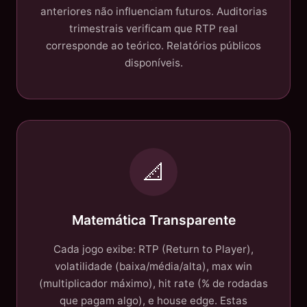
anteriores não influenciam futuros. Auditorias
trimestrais verificam que RTP real
corresponde ao teórico. Relatórios públicos
disponíveis.
📐
Matemática Transparente
Cada jogo exibe: RTP (Return to Player),
volatilidade (baixa/média/alta), max win
(multiplicador máximo), hit rate (% de rodadas
que pagam algo), e house edge. Estas