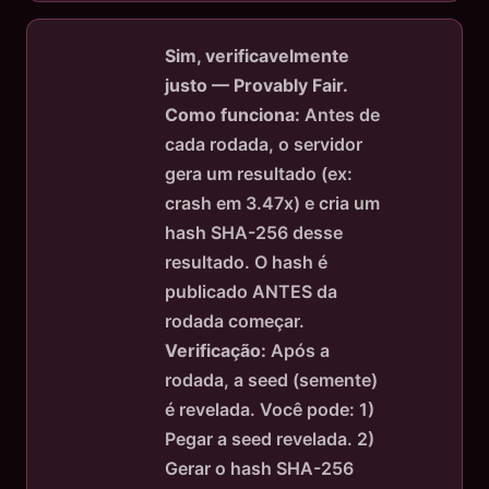
Sim, verificavelmente
justo — Provably Fair.
Como funciona:
Antes de
cada rodada, o servidor
gera um resultado (ex:
crash em 3.47x) e cria um
hash SHA-256 desse
resultado. O hash é
publicado ANTES da
rodada começar.
Verificação:
Após a
rodada, a seed (semente)
é revelada. Você pode: 1)
Pegar a seed revelada. 2)
Gerar o hash SHA-256