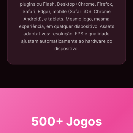
plugins ou Flash. Desktop (Chrome, Firefox,
Safari, Edge), mobile (Safari iOS, Chrome
Android), e tablets. Mesmo jogo, mesma
experiência, em qualquer dispositivo. Assets
adaptativos: resolução, FPS e qualidade
ajustam automaticamente ao hardware do
dispositivo.
500+ Jogos