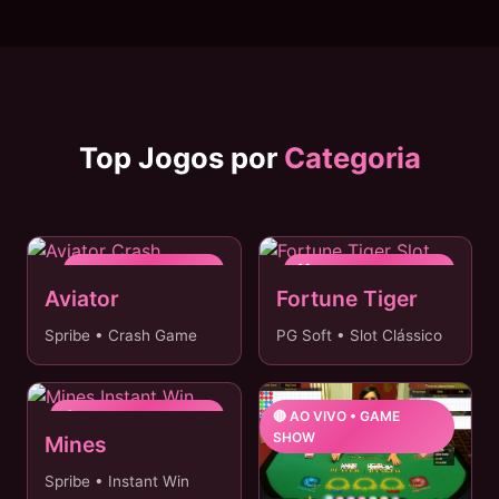
Top Jogos por
Categoria
✈️ CRASH • RTP 97%
🐯 SLOT • RTP 96.81%
Aviator
Fortune Tiger
Spribe • Crash Game
PG Soft • Slot Clássico
💎 INSTANT • RTP 97%
🔴 AO VIVO • GAME
SHOW
Mines
Spribe • Instant Win