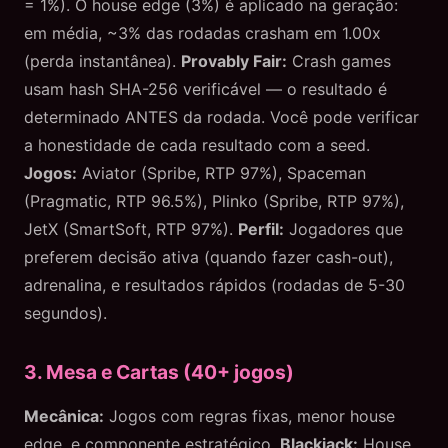
= 1%). O house edge (3%) é aplicado na geração:
em média, ~3% das rodadas crasham em 1.00x
(perda instantânea).
Provably Fair:
Crash games
usam hash SHA-256 verificável — o resultado é
determinado ANTES da rodada. Você pode verificar
a honestidade de cada resultado com a seed.
Jogos:
Aviator (Spribe, RTP 97%), Spaceman
(Pragmatic, RTP 96.5%), Plinko (Spribe, RTP 97%),
JetX (SmartSoft, RTP 97%).
Perfil:
Jogadores que
preferem decisão ativa (quando fazer cash-out),
adrenalina, e resultados rápidos (rodadas de 5-30
segundos).
3. Mesa e Cartas (40+ jogos)
Mecânica:
Jogos com regras fixas, menor house
edge, e componente estratégico.
Blackjack:
House