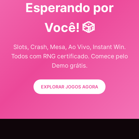
Esperando por
Você! 🎲
Slots, Crash, Mesa, Ao Vivo, Instant Win.
Todos com RNG certificado. Comece pelo
Demo grátis.
EXPLORAR JOGOS AGORA