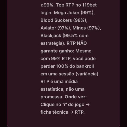
≥96%. Top RTP no 119bet
login: Mega Joker (99%),
Blood Suckers (98%),
Aviator (97%), Mines (97%),
Blackjack (99.5% com
estratégia).
RTP NÃO
garante ganho:
Mesmo
com 99% RTP, você pode
perder 100% do bankroll
em uma sessão (variância).
RTP é uma média
estatística, não uma
promessa.
Onde ver:
Clique no "i" do jogo →
ficha técnica → RTP.