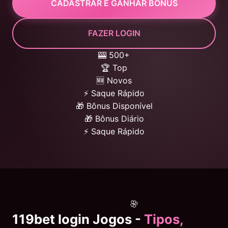
CADASTRAR E GANHAR BÔNUS
FAZER LOGIN
🎰 500+
🏆 Top
🆕 Novos
⚡ Saque Rápido
🎁 Bônus Disponível
🎁 Bônus Diário
⚡ Saque Rápido
119bet login Jogos -
Tipos,