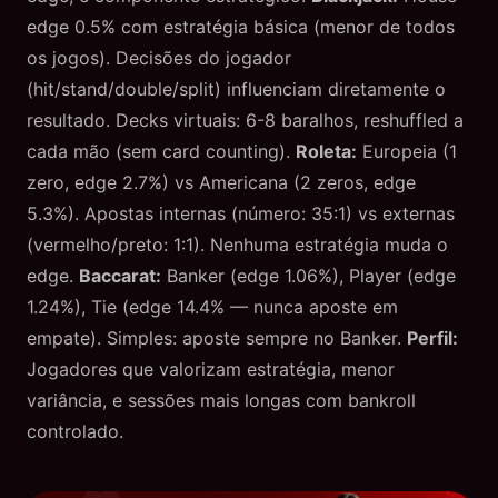
edge 0.5% com estratégia básica (menor de todos
os jogos). Decisões do jogador
(hit/stand/double/split) influenciam diretamente o
resultado. Decks virtuais: 6-8 baralhos, reshuffled a
cada mão (sem card counting).
Roleta:
Europeia (1
zero, edge 2.7%) vs Americana (2 zeros, edge
5.3%). Apostas internas (número: 35:1) vs externas
(vermelho/preto: 1:1). Nenhuma estratégia muda o
edge.
Baccarat:
Banker (edge 1.06%), Player (edge
1.24%), Tie (edge 14.4% — nunca aposte em
empate). Simples: aposte sempre no Banker.
Perfil:
Jogadores que valorizam estratégia, menor
variância, e sessões mais longas com bankroll
controlado.