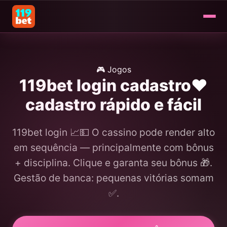
🎮 Jogos
119bet login cadastro❤️
cadastro rápido e fácil
119bet login 📈💵 O cassino pode render alto
em sequência — principalmente com bônus
+ disciplina. Clique e garanta seu bônus 🎁.
Gestão de banca: pequenas vitórias somam
✅.