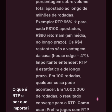
porcentagem sobre volume
total apostado ao longo de
milhões de rodadas.
Exemplo:
RTP 96% → para
cada R$100 apostados,
R$96 retornam (em média,
no longo prazo). Os R$4
restantes são a vantagem
da casa (house edge = 4%).
Importante entender:
RTP
é estatístico e de longo
prazo. Em 100 rodadas,
qualquer coisa pode
O que é
acontecer. Em 1.000.000
RTP e
de rodadas, o resultado
por que
converge para o RTP.
Como
importa?
usar:
Prefira jogos com RTP