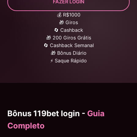
FAZER LOGIN
💰 R$1000
🎁 Giros
🔄 Cashback
🎁 200 Giros Grátis
🔄 Cashback Semanal
🎁 Bônus Diário
⚡ Saque Rápido
Bônus 119bet login -
Guia
Completo