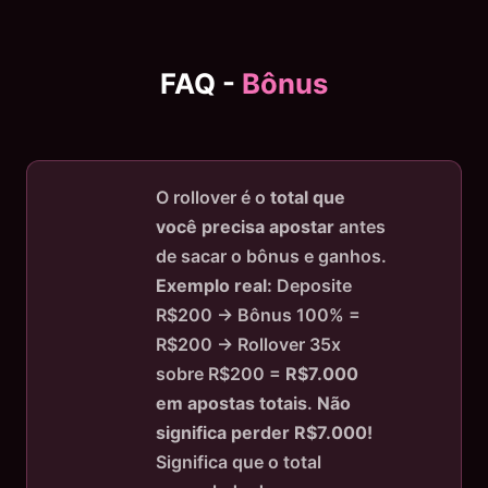
FAQ -
Bônus
O rollover é o
total que
você precisa apostar
antes
de sacar o bônus e ganhos.
Exemplo real:
Deposite
R$200 → Bônus 100% =
R$200 → Rollover 35x
sobre R$200 =
R$7.000
em apostas totais
.
Não
significa perder R$7.000!
Significa que o total