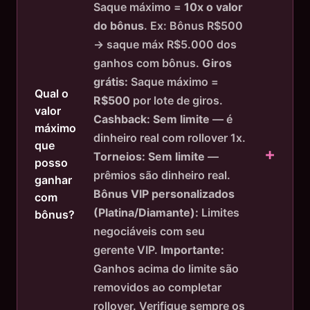
Saque máximo =
10x o valor
do bônus
. Ex: Bônus R$500
→ saque máx R$5.000 dos
ganhos com bônus.
Giros
grátis:
Saque máximo =
Qual o
R$500
por lote de giros.
valor
Cashback:
Sem limite
— é
máximo
dinheiro real com rollover 1x.
que
Torneios:
Sem limite
—
posso
prêmios são dinheiro real.
ganhar
Bônus VIP personalizados
com
(Platina/Diamante):
Limites
bônus?
negociáveis com seu
gerente VIP.
Importante:
Ganhos acima do limite são
removidos ao completar
rollover. Verifique sempre os