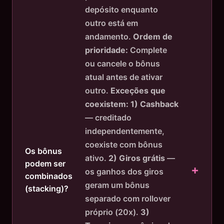
depósito enquanto
outro está em
andamento.
Ordem de
prioridade:
Complete
ou cancele o bônus
atual antes de ativar
outro.
Exceções que
coexistem:
1) Cashback
— creditado
independentemente,
coexiste com bônus
Os bônus
ativo.
2) Giros grátis
—
podem ser
os ganhos dos giros
combinados
geram um bônus
(stacking)?
separado com rollover
próprio (20x).
3)