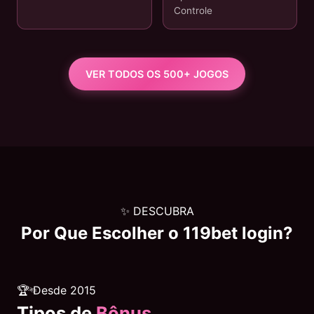
Controle
VER TODOS OS 500+ JOGOS
✨ DESCUBRA
Por Que Escolher o
119bet login
?
🏆 Desde 2015
Tipos de
Bônus