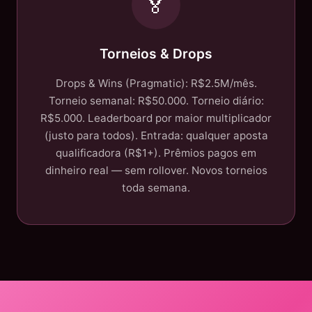
🏅
Torneios & Drops
Drops & Wins (Pragmatic): R$2.5M/mês.
Torneio semanal: R$50.000. Torneio diário:
R$5.000. Leaderboard por maior multiplicador
(justo para todos). Entrada: qualquer aposta
qualificadora (R$1+). Prêmios pagos em
dinheiro real — sem rollover. Novos torneios
toda semana.