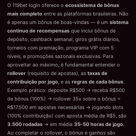
O 119bet login oferece o
ecossistema de bônus
mais completo
entre as plataformas brasileiras. Não
é apenas um bônus de boas-vindas — é um
sistema
contínuo de recompensas
que inclui bônus de
depósito, cashback semanal, giros grátis diários,
torneios com premiação, programa VIP com 5
níveis, e promoções sazonais exclusivas. Para
aproveitar ao máximo, é fundamental entender o
rollover
(requisito de apostas), as
taxas de
contribuição por jogo
, e as
regras de cada bônus
.
Exemplo prático: deposite R$500 → receba R$500
de bônus (100%) → rollover 35x sobre o bônus =
R$17.500 em apostas necessárias → jogando slots
(100% contribuição) com aposta média de R$5, são
3.500 rodadas
→ em média
35-50 horas de jogo
.
Ao completar o rollover, o bônus e ganhos são