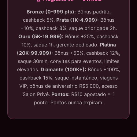
Bronze (0-999 pts):
Bônus padrão,
cashback 5%.
Prata (1K-4.999):
Bônus
+10%, cashback 8%, saque prioridade 2h.
Ouro (5K-19.999):
Bônus +25%, cashback
10%, saque 1h, gerente dedicado.
Platina
(20K-99.999):
Bônus +50%, cashback 12%,
saque 30min, convites para eventos, limites
elevados.
Diamante (100K+):
Bônus +100%,
cashback 15%, saque instantâneo, viagens
VIP, bônus de aniversário R$5.000, acesso
Salon Privé.
Pontos:
R$10 apostado = 1
ponto. Pontos nunca expiram.