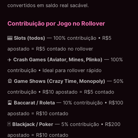
convertidos em saldo real sacável.
Contribuição por Jogo no Rollover
🎰
Slots (todos)
— 100% contribuição • R$5
apostado = R$5 contado no rollover
✈️
Crash Games (Aviator, Mines, Plinko)
— 100%
contribuição • Ideal para rollover rápido
🎡
Game Shows (Crazy Time, Monopoly)
— 50%
contribuição • R$10 apostado = R$5 contado
🎴
Baccarat / Roleta
— 10% contribuição • R$100
apostado = R$10 contado
🃏
Blackjack / Poker
— 5% contribuição • R$200
apostado = R$10 contado