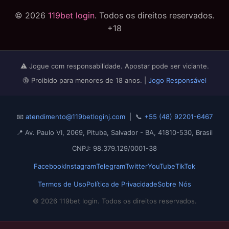
© 2026
119bet login
. Todos os direitos reservados.
+18
⚠️ Jogue com responsabilidade. Apostar pode ser viciante.
🔞 Proibido para menores de 18 anos. |
Jogo Responsável
📧
atendimento@119betloginj.com
| 📞
+55 (48) 92201-6467
📍 Av. Paulo VI, 2069, Pituba, Salvador - BA, 41810-530, Brasil
CNPJ: 98.379.129/0001-38
Facebook
Instagram
Telegram
Twitter
YouTube
TikTok
Termos de Uso
Política de Privacidade
Sobre Nós
© 2026 119bet login. Todos os direitos reservados.