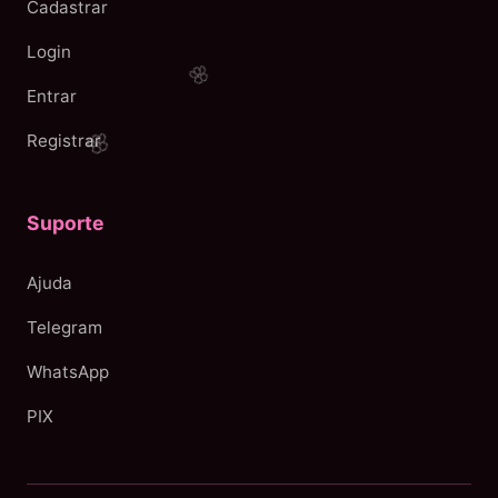
Cadastrar
Login
Entrar
Registrar
Suporte
Ajuda
Telegram
WhatsApp
PIX