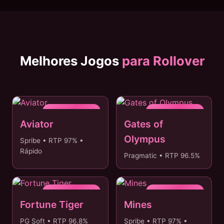
Melhores Jogos
para Rollover
100% CONTRIB.
100% CONTRIB.
Aviator
Gates of
Olympus
Spribe • RTP 97% •
Rápido
Pragmatic • RTP 96.5%
100% CONTRIB.
100% CONTRIB.
Fortune Tiger
Mines
PG Soft • RTP 96.8%
Spribe • RTP 97% •