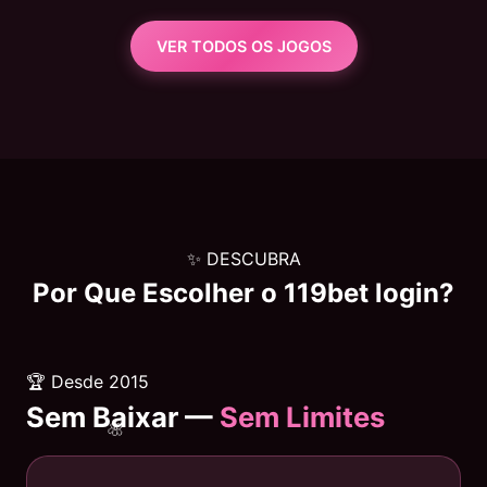
VER TODOS OS JOGOS
✨ DESCUBRA
Por Que Escolher o
119bet login
?
🏆 Desde 2015
Sem Baixar —
Sem Limites