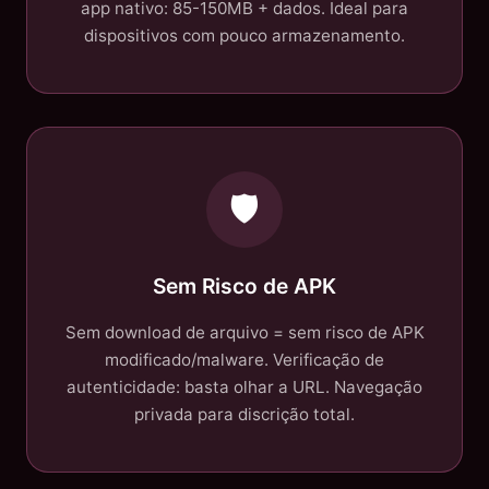
app nativo: 85-150MB + dados. Ideal para
dispositivos com pouco armazenamento.
🛡️
Sem Risco de APK
Sem download de arquivo = sem risco de APK
modificado/malware. Verificação de
autenticidade: basta olhar a URL. Navegação
privada para discrição total.