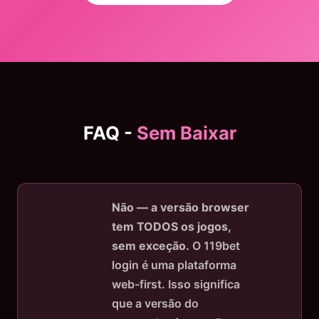
FAQ -
Sem Baixar
Não — a versão browser
tem TODOS os jogos,
sem exceção.
O 119bet
login é uma plataforma
web-first. Isso significa
que a versão do