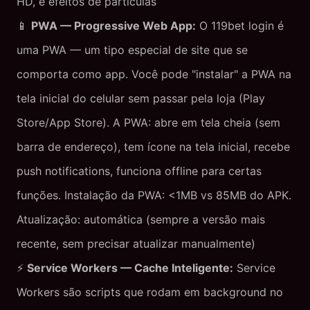
HD, e efeitos de partículas
📱
PWA — Progressive Web App:
O 119bet login é
uma PWA — um tipo especial de site que se
comporta como app. Você pode "instalar" a PWA na
tela inicial do celular sem passar pela loja (Play
Store/App Store). A PWA: abre em tela cheia (sem
barra de endereço), tem ícone na tela inicial, recebe
push notifications, funciona offline para certas
funções. Instalação da PWA: <1MB vs 85MB do APK.
Atualização: automática (sempre a versão mais
recente, sem precisar atualizar manualmente)
⚡
Service Workers — Cache Inteligente:
Service
Workers são scripts que rodam em background no