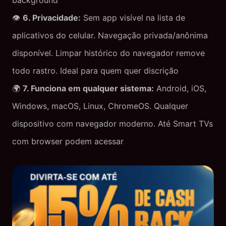
background
👁️
6. Privacidade:
Sem app visível na lista de
aplicativos do celular. Navegação privada/anônima
disponível. Limpar histórico do navegador remove
todo rastro. Ideal para quem quer discrição
🌍
7. Funciona em qualquer sistema:
Android, iOS,
Windows, macOS, Linux, ChromeOS. Qualquer
dispositivo com navegador moderno. Até Smart TVs
com browser podem acessar