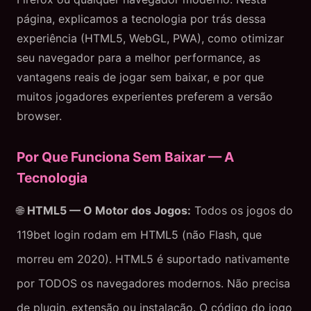
página, explicamos a tecnologia por trás dessa
experiência (HTML5, WebGL, PWA), como otimizar
seu navegador para a melhor performance, as
vantagens reais de jogar sem baixar, e por que
muitos jogadores experientes preferem a versão
browser.
Por Que Funciona Sem Baixar — A
Tecnologia
🌐
HTML5 — O Motor dos Jogos:
Todos os jogos do
119bet login rodam em HTML5 (não Flash, que
morreu em 2020). HTML5 é suportado nativamente
por TODOS os navegadores modernos. Não precisa
de plugin, extensão ou instalação. O código do jogo