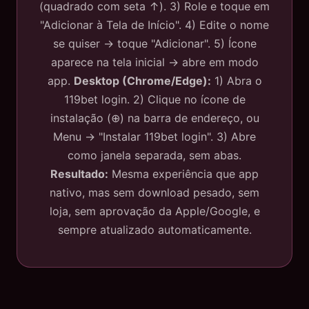
(quadrado com seta ↑). 3) Role e toque em
"Adicionar à Tela de Início". 4) Edite o nome
se quiser → toque "Adicionar". 5) Ícone
aparece na tela inicial → abre em modo
app.
Desktop (Chrome/Edge):
1) Abra o
119bet login. 2) Clique no ícone de
instalação (⊕) na barra de endereço, ou
Menu → "Instalar 119bet login". 3) Abre
como janela separada, sem abas.
Resultado:
Mesma experiência que app
nativo, mas sem download pesado, sem
loja, sem aprovação da Apple/Google, e
sempre atualizado automaticamente.