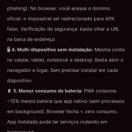
phishing). No browser: você acessa o domínio
oficial → impossível ser redirecionado para APK
falso. Verificação de segurança: basta olhar a URL
na barra de endereço
🖥️
4. Multi-dispositivo sem instalação:
Mesma conta
no celular, tablet, notebook e desktop. Basta abrir o
navegador e logar. Sem precisar instalar em cada
dispositivo
🔋
5. Menor consumo de bateria:
PWA consome
~15% menos bateria que app nativo (sem processos
em background). Browser fecha = zero consumo.
App instalado pode ter serviços rodando em