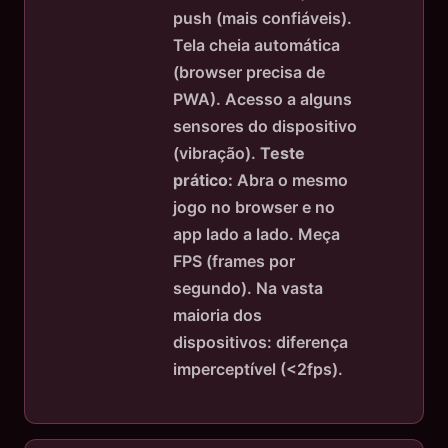
push (mais confiáveis).
Tela cheia automática
(browser precisa de
PWA). Acesso a alguns
sensores do dispositivo
(vibração).
Teste
prático:
Abra o mesmo
jogo no browser e no
app lado a lado. Meça
FPS (frames por
segundo). Na vasta
maioria dos
dispositivos: diferença
imperceptível (<2fps).