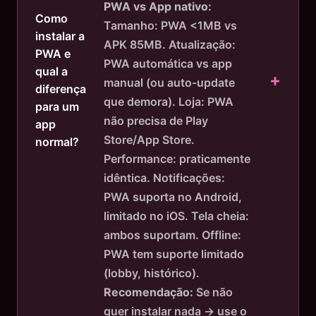
PWA vs App nativo:
Como
Tamanho: PWA <1MB vs
instalar a
APK 85MB. Atualização:
PWA e
PWA automática vs app
qual a
manual (ou auto-update
diferença
que demora). Loja: PWA
para um
não precisa de Play
app
Store/App Store.
normal?
Performance: praticamente
idêntica. Notificações:
PWA suporta no Android,
limitado no iOS. Tela cheia:
ambos suportam. Offline:
PWA tem suporte limitado
(lobby, histórico).
Recomendação:
Se não
quer instalar nada → use o