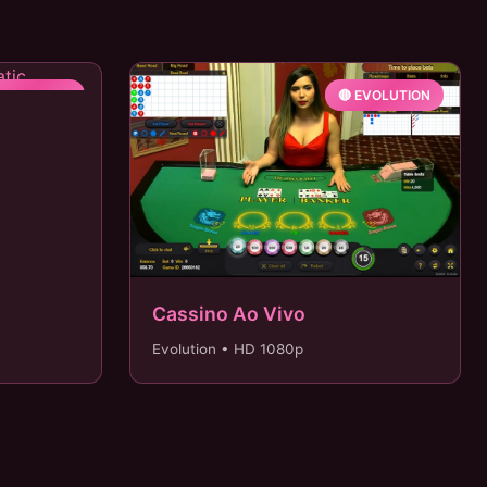
PRAGMATIC
🔴 EVOLUTION
Cassino Ao Vivo
Evolution • HD 1080p