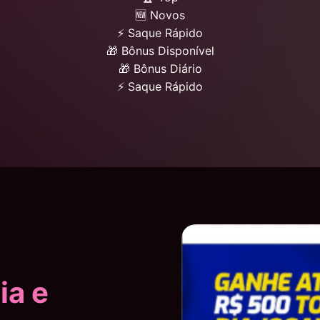
🆕 Novos
⚡ Saque Rápido
🎁 Bônus Disponível
🎁 Bônus Diário
⚡ Saque Rápido
ia e