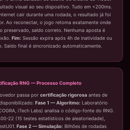
sultado visual ao seu dispositivo. Tudo em <200ms.
nternet cair durante uma rodada, o resultado já foi
or. Ao reconectar, o jogo retoma exatamente onde
o preservado, saldo correto. Nenhuma aposta é
exão.
Fim:
Sessão expira após 4h de inatividade ou
o. Saldo final é sincronizado automaticamente.
rtificação RNG — Processo Completo
ovedor passa por
certificação rigorosa
antes de
disponibilizado:
Fase 1 — Algoritmo:
Laboratório
COGRA, iTech Labs) analisa o código-fonte do RNG.
00-22 (15 testes estatísticos de aleatoriedade),
TestU01.
Fase 2 — Simulação:
Bilhões de rodadas