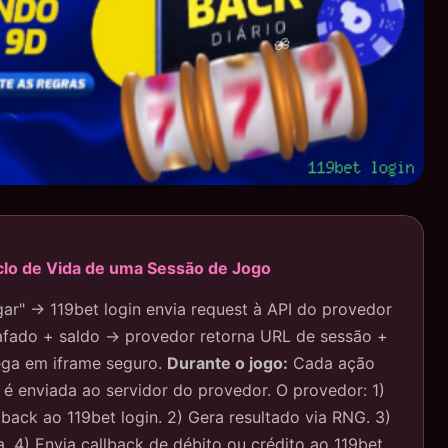
iclo de Vida de uma Sessão de Jogo
gar" → 119bet login envia request à API do provedor
afado + saldo → provedor retorna URL de sessão +
ega em iframe seguro.
Durante o jogo:
Cada ação
) é enviada ao servidor do provedor. O provedor: 1)
llback ao 119bet login. 2) Gera resultado via RNG. 3)
. 4) Envia callback de débito ou crédito ao 119bet