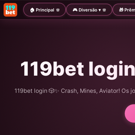
🏠 Principal
🎮 Diversão ▾
🎁 Prêm
119bet logi
119bet login 🎲✨ Crash, Mines, Aviator! Os 