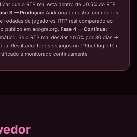
ificar que o RTP real está dentro de ±0.5% do RTP
ase 3 — Produção:
Auditoria trimestral com dados
de rodadas de jogadores. RTP real comparado ao
rio público em ecogra.org.
Fase 4 — Contínua:
ático. Se o RTP real desviar >0.5% por 30 dias →
ória. Resultado: todos os jogos no 119bet login têm
tificado e monitorado continuamente.
vedor