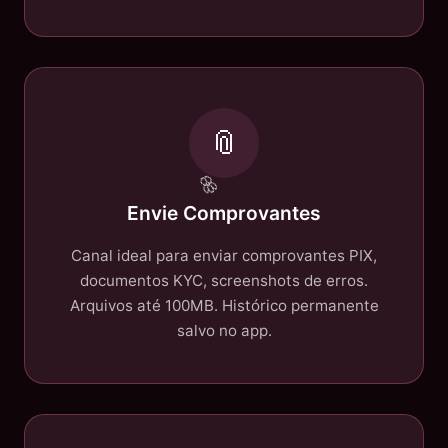
📎
Envie Comprovantes
Canal ideal para enviar comprovantes PIX,
documentos KYC, screenshots de erros.
Arquivos até 100MB. Histórico permanente
salvo no app.