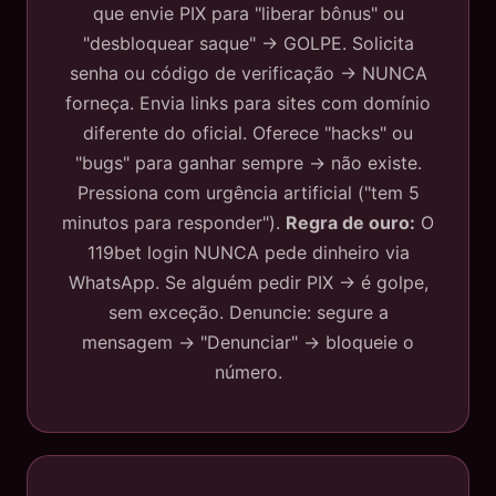
que envie PIX para "liberar bônus" ou
"desbloquear saque" → GOLPE. Solicita
senha ou código de verificação → NUNCA
forneça. Envia links para sites com domínio
diferente do oficial. Oferece "hacks" ou
"bugs" para ganhar sempre → não existe.
Pressiona com urgência artificial ("tem 5
minutos para responder").
Regra de ouro:
O
119bet login NUNCA pede dinheiro via
WhatsApp. Se alguém pedir PIX → é golpe,
sem exceção. Denuncie: segure a
mensagem → "Denunciar" → bloqueie o
número.