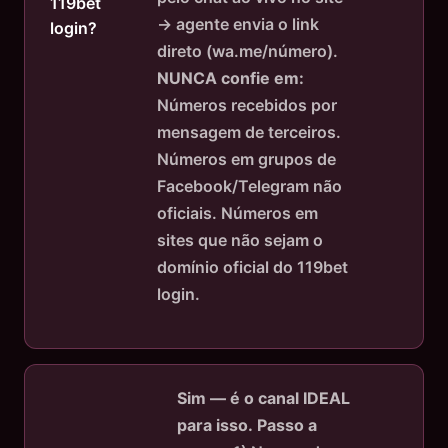
119bet
→ agente envia o link
login?
direto (wa.me/número).
NUNCA confie em:
Números recebidos por
mensagem de terceiros.
Números em grupos de
Facebook/Telegram não
oficiais. Números em
sites que não sejam o
domínio oficial do 119bet
login.
Sim — é o canal IDEAL
para isso.
Passo a