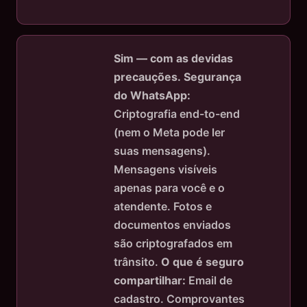
Sim — com as devidas
precauções.
Segurança
do WhatsApp:
Criptografia end-to-end
(nem o Meta pode ler
suas mensagens).
Mensagens visíveis
apenas para você e o
atendente. Fotos e
documentos enviados
são criptografados em
trânsito.
O que é seguro
compartilhar:
Email de
cadastro. Comprovantes