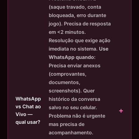
(saque travado, conta
bloqueada, erro durante
jogo). Precisa de resposta
em <2 minutos.
Resolução que exige ação
imediata no sistema.
Use
WhatsApp quando:
Precisa enviar anexos
(comprovantes,
documentos,
screenshots). Quer
WhatsApp
histórico da conversa
vs Chat ao
salvo no seu celular.
Vivo —
Problema não é urgente
qual usar?
mas precisa de
acompanhamento.