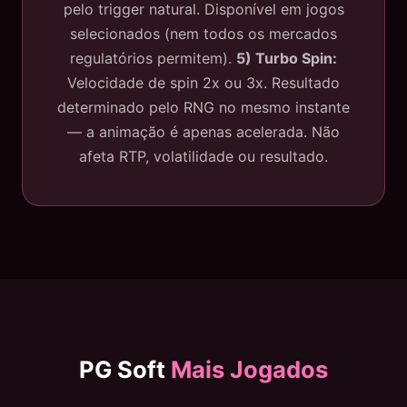
pelo trigger natural. Disponível em jogos
selecionados (nem todos os mercados
regulatórios permitem).
5) Turbo Spin:
Velocidade de spin 2x ou 3x. Resultado
determinado pelo RNG no mesmo instante
— a animação é apenas acelerada. Não
afeta RTP, volatilidade ou resultado.
PG Soft
Mais Jogados