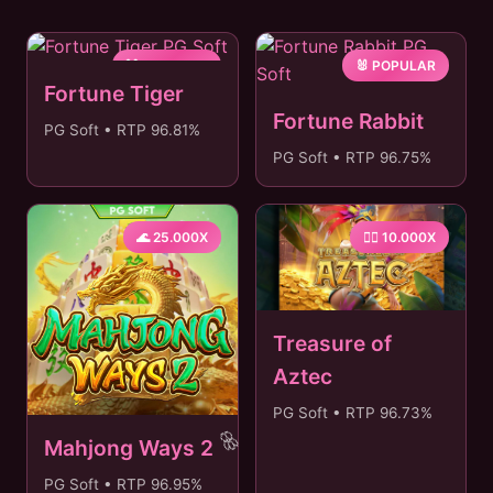
🐯 #1 BRASIL
🐰 POPULAR
Fortune Tiger
Fortune Rabbit
PG Soft • RTP 96.81%
PG Soft • RTP 96.75%
🌊 25.000X
🏴‍☠️ 10.000X
Treasure of
Aztec
PG Soft • RTP 96.73%
Mahjong Ways 2
PG Soft • RTP 96.95%