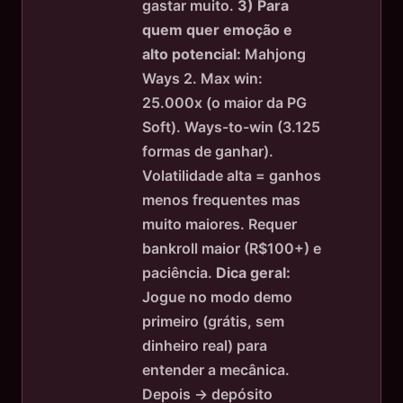
gastar muito.
3) Para
quem quer emoção e
alto potencial:
Mahjong
Ways 2. Max win:
25.000x (o maior da PG
Soft). Ways-to-win (3.125
formas de ganhar).
Volatilidade alta = ganhos
menos frequentes mas
muito maiores. Requer
bankroll maior (R$100+) e
paciência.
Dica geral:
Jogue no modo demo
primeiro (grátis, sem
dinheiro real) para
entender a mecânica.
Depois → depósito