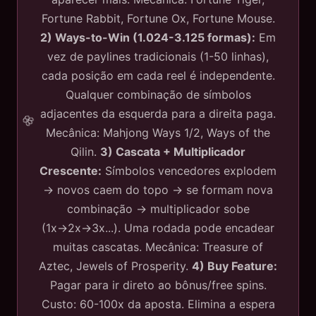
Fortune Rabbit, Fortune Ox, Fortune Mouse.
2) Ways-to-Win (1.024-3.125 formas):
Em
vez de paylines tradicionais (1-50 linhas),
cada posição em cada reel é independente.
Qualquer combinação de símbolos
adjacentes da esquerda para a direita paga.
Mecânica: Mahjong Ways 1/2, Ways of the
Qilin.
3) Cascata + Multiplicador
Crescente:
Símbolos vencedores explodem
→ novos caem do topo → se formam nova
combinação → multiplicador sobe
(1x→2x→3x...). Uma rodada pode encadear
muitas cascatas. Mecânica: Treasure of
Aztec, Jewels of Prosperity.
4) Buy Feature:
Pagar para ir direto ao bônus/free spins.
Custo: 60-100x da aposta. Elimina a espera