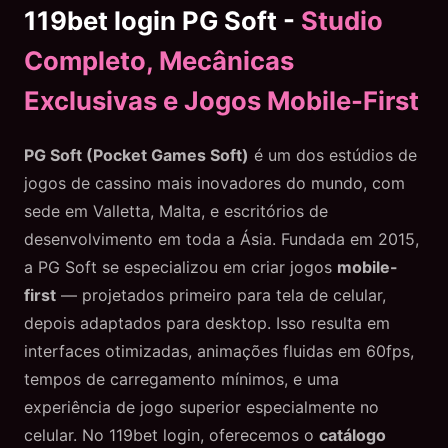
119bet login PG Soft -
Studio
Completo, Mecânicas
Exclusivas e Jogos Mobile-First
PG Soft (Pocket Games Soft)
é um dos estúdios de
jogos de cassino mais inovadores do mundo, com
sede em Valletta, Malta, e escritórios de
desenvolvimento em toda a Ásia. Fundada em 2015,
a PG Soft se especializou em criar jogos
mobile-
first
— projetados primeiro para tela de celular,
depois adaptados para desktop. Isso resulta em
interfaces otimizadas, animações fluidas em 60fps,
tempos de carregamento mínimos, e uma
experiência de jogo superior especialmente no
celular. No 119bet login, oferecemos o
catálogo