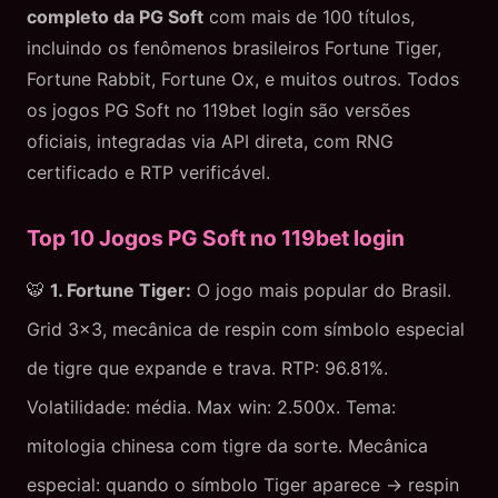
completo da PG Soft
com mais de 100 títulos,
incluindo os fenômenos brasileiros Fortune Tiger,
Fortune Rabbit, Fortune Ox, e muitos outros. Todos
os jogos PG Soft no 119bet login são versões
oficiais, integradas via API direta, com RNG
certificado e RTP verificável.
Top 10 Jogos PG Soft no 119bet login
🐯
1. Fortune Tiger:
O jogo mais popular do Brasil.
Grid 3x3, mecânica de respin com símbolo especial
de tigre que expande e trava. RTP: 96.81%.
Volatilidade: média. Max win: 2.500x. Tema:
mitologia chinesa com tigre da sorte. Mecânica
especial: quando o símbolo Tiger aparece → respin