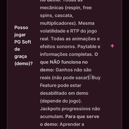
mecânicas (respin, free
spins, cascata,
multiplicadores). Mesma
Posso
volatilidade e RTP do jogo
jogar
real. Todas as animações e
PG Soft
efeitos sonoros. Paytable e
de
informações completas.
O
graça
que NÃO funciona no
(demo)?
demo:
Ganhos não são
reais (não pode sacar). Buy
Feature pode estar
desabilitado em demo
(depende do jogo).
Jackpots progressivos não
acumulam.
Para que serve
o demo:
Aprender a