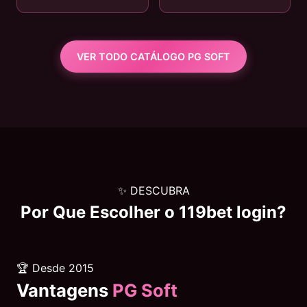
VER TODO CATÁLOGO PG SOFT
✨ DESCUBRA
Por Que Escolher o
119bet login
?
🏆 Desde 2015
Vantagens
PG Soft