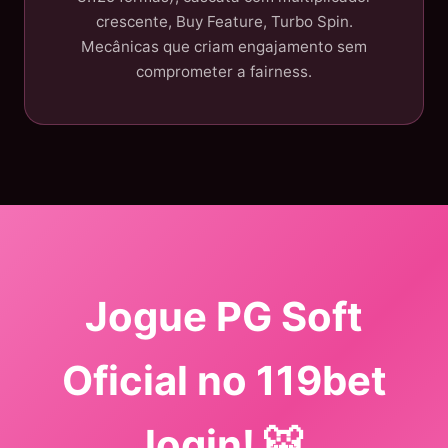
crescente, Buy Feature, Turbo Spin.
Mecânicas que criam engajamento sem
comprometer a fairness.
Jogue PG Soft
Oficial no 119bet
login! 🐯