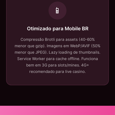
📱
Otimizado para Mobile BR
Compressão Brotli para assets (40-60%
menor que gzip). Imagens em WebP/AVIF (50%
menor que JPEG). Lazy loading de thumbnails.
Service Worker para cache offline. Funciona
bem em 3G para slots/mines. 4G+
recomendado para live casino.