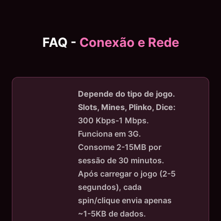
FAQ -
Conexão e Rede
Depende do tipo de jogo.
Slots, Mines, Plinko, Dice:
300 Kbps-1 Mbps.
Funciona em 3G.
Consome 2-15MB por
sessão de 30 minutos.
Após carregar o jogo (2-5
segundos), cada
spin/clique envia apenas
~1-5KB de dados.