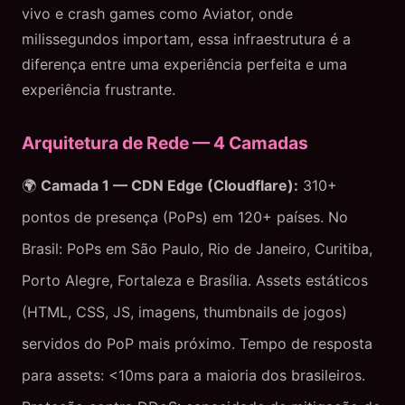
vivo e crash games como Aviator, onde
milissegundos importam, essa infraestrutura é a
diferença entre uma experiência perfeita e uma
experiência frustrante.
Arquitetura de Rede — 4 Camadas
🌍
Camada 1 — CDN Edge (Cloudflare):
310+
pontos de presença (PoPs) em 120+ países. No
Brasil: PoPs em São Paulo, Rio de Janeiro, Curitiba,
Porto Alegre, Fortaleza e Brasília. Assets estáticos
(HTML, CSS, JS, imagens, thumbnails de jogos)
servidos do PoP mais próximo. Tempo de resposta
para assets: <10ms para a maioria dos brasileiros.