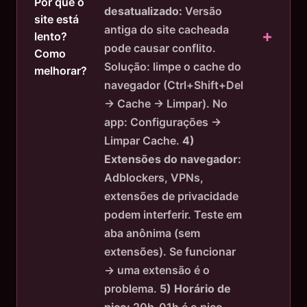
Por que o
desatualizado:
Versão
site está
antiga do site cacheada
lento?
pode causar conflito.
Como
Solução: limpe o cache do
melhorar?
navegador (Ctrl+Shift+Del
→ Cache → Limpar). No
app: Configurações →
Limpar Cache.
4)
Extensões do navegador:
Adblockers, VPNs,
extensões de privacidade
podem interferir. Teste em
aba anônima (sem
extensões). Se funcionar
→ uma extensão é o
problema.
5) Horário de
pico:
20h-01h é o pico.