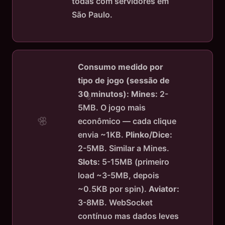
todas com servidores em
São Paulo.
Consumo medido por
tipo de jogo (sessão de
30 minutos):
Mines:
2-
5MB. O jogo mais
econômico — cada clique
envia ~1KB.
Plinko/Dice:
2-5MB. Similar a Mines.
Slots:
5-15MB (primeiro
load ~3-5MB, depois
~0.5KB por spin).
Aviator:
3-8MB. WebSocket
contínuo mas dados leves