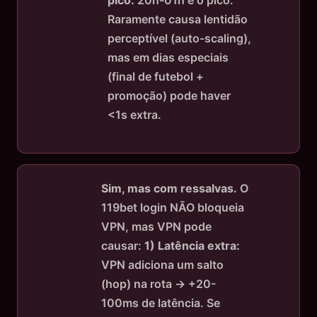
Raramente causa lentidão
perceptível (auto-scaling),
mas em dias especiais
(final de futebol +
promoção) pode haver
<1s extra.
Sim, mas com ressalvas.
O
119bet login NÃO bloqueia
VPN, mas VPN pode
causar:
1) Latência extra:
VPN adiciona um salto
(hop) na rota → +20-
100ms de latência. Se