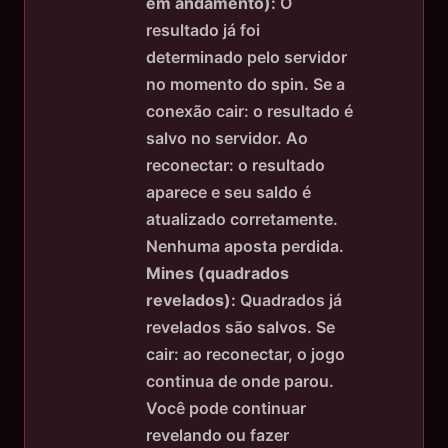
em andamento):
O
resultado já foi
determinado pelo servidor
no momento do spin. Se a
conexão cair: o resultado é
salvo no servidor. Ao
reconectar: o resultado
aparece e seu saldo é
atualizado corretamente.
Nenhuma aposta perdida.
Mines (quadrados
revelados):
Quadrados já
revelados são salvos. Se
cair: ao reconectar, o jogo
continua de onde parou.
Você pode continuar
revelando ou fazer