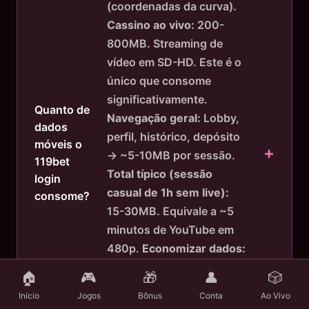
(coordenadas da curva).
Cassino ao vivo:
200-
800MB. Streaming de
vídeo em SD-HD. Este é o
único que consome
significativamente.
Quanto de
Navegação geral:
Lobby,
dados
perfil, histórico, depósito
móveis o
→ ~5-10MB por sessão.
119bet
Total típico (sessão
login
casual de 1h sem live):
consome?
15-30MB. Equivale a ~5
minutos de YouTube em
480p.
Economizar dados:
Evite cassino ao vivo em
🏠
🎮
🎁
👤
🎲
dados móveis (use Wi-Fi).
Início
Jogos
Bônus
Conta
Ao Vivo
Use o app/PWA (cache