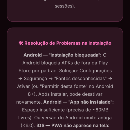
sessões).
🛠️ Resolução de Problemas na Instalação
Android — "Instalação bloqueada":
O
Android bloqueia APKs de fora da Play
Store por padrão. Solução: Configurações
→ Segurança → "Fontes desconhecidas" →
Ativar (ou "Permitir desta fonte" no Android
8+). Após instalar, pode desativar
novamente.
Android — "App não instalado":
Espaço insuficiente (precisa de ~60MB
livres). Ou versão do Android muito antiga
(<6.0).
iOS — PWA não aparece na tela: