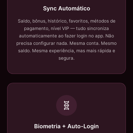
Sync Automático
Saldo, bônus, histórico, favoritos, métodos de
pagamento, nível VIP — tudo sincroniza
automaticamente ao fazer login no app. Não
precisa configurar nada. Mesma conta. Mesmo
saldo. Mesma experiência, mas mais rápida e
segura.
🧬
Biometria + Auto-Login