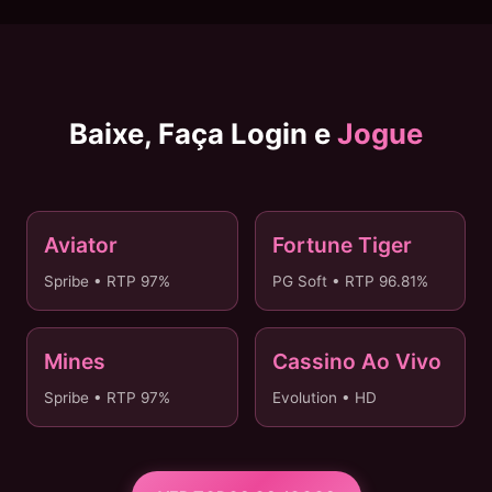
Baixe, Faça Login e
Jogue
Aviator
Fortune Tiger
✈️ #1 NO APP
🐯 TOUCH
Spribe • RTP 97%
PG Soft • RTP 96.81%
Mines
Cassino Ao Vivo
💎 TOQUE
🔴 AO VIVO
Spribe • RTP 97%
Evolution • HD