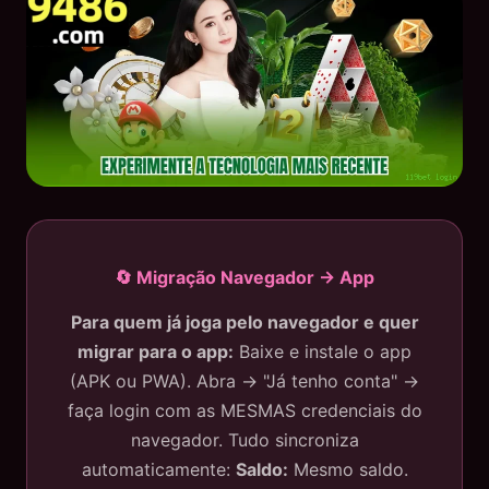
🔄 Migração Navegador → App
Para quem já joga pelo navegador e quer
migrar para o app:
Baixe e instale o app
(APK ou PWA). Abra → "Já tenho conta" →
faça login com as MESMAS credenciais do
navegador. Tudo sincroniza
automaticamente:
Saldo:
Mesmo saldo.