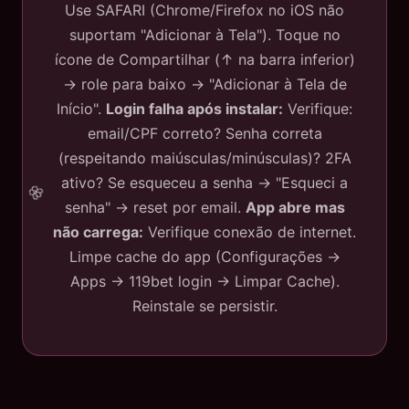
Use SAFARI (Chrome/Firefox no iOS não
suportam "Adicionar à Tela"). Toque no
ícone de Compartilhar (↑ na barra inferior)
→ role para baixo → "Adicionar à Tela de
Início".
Login falha após instalar:
Verifique:
email/CPF correto? Senha correta
(respeitando maiúsculas/minúsculas)? 2FA
ativo? Se esqueceu a senha → "Esqueci a
senha" → reset por email.
App abre mas
não carrega:
Verifique conexão de internet.
Limpe cache do app (Configurações →
Apps → 119bet login → Limpar Cache).
Reinstale se persistir.