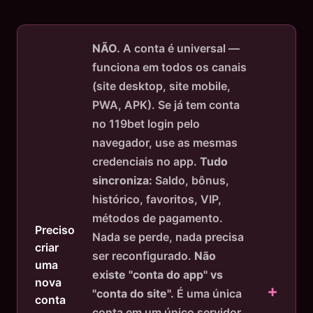
NÃO.
A conta é universal —
funciona em todos os canais
(site desktop, site mobile,
PWA, APK). Se já tem conta
no 119bet login pelo
navegador, use as mesmas
credenciais no app.
Tudo
sincroniza:
Saldo, bônus,
histórico, favoritos, VIP,
métodos de pagamento.
Preciso
Nada se perde, nada precisa
criar
ser reconfigurado.
Não
uma
existe "conta do app" vs
nova
"conta do site".
É uma única
conta
conta em um único servidor.