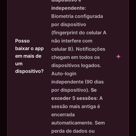
independente:
Biometria configurada
por dispositivo
(fingerprint do celular A
não interfere com
Posso
baixar o app
celular B). Notificações
em mais de
chegam em todos os
um
dispositivos logados.
dispositivo?
Auto-login
independente (90 dias
por dispositivo).
Se
exceder 5 sessões:
A
sessão mais antiga é
encerrada
automaticamente. Sem
perda de dados ou