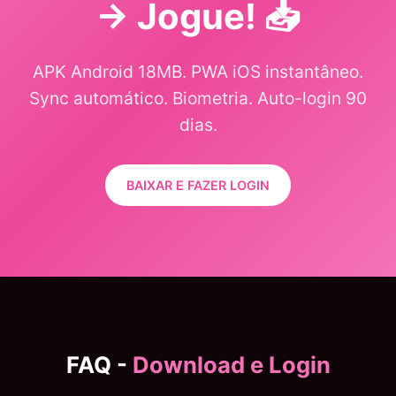
→ Jogue! 📥
APK Android 18MB. PWA iOS instantâneo.
Sync automático. Biometria. Auto-login 90
dias.
BAIXAR E FAZER LOGIN
FAQ -
Download e Login