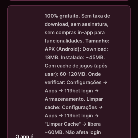
100% gratuito.
Sem taxa de
download, sem assinatura,
sem compras in-app para
funcionalidades.
Tamanho:
APK (Android):
Download:
18MB. Instalado: ~45MB.
Com cache de jogos (após
usar): 60-120MB. Onde
verificar: Configurações →
Apps → 119bet login →
Armazenamento.
Limpar
cache:
Configurações →
Apps → 119bet login →
"Limpar Cache" → libera
~60MB. Não afeta login
O app é