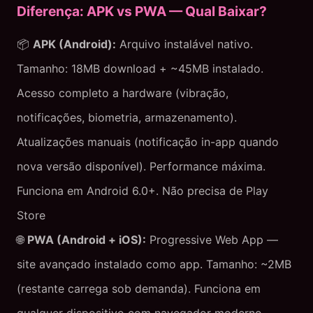
Diferença: APK vs PWA — Qual Baixar?
📦
APK (Android):
Arquivo instalável nativo.
Tamanho: 18MB download + ~45MB instalado.
Acesso completo a hardware (vibração,
notificações, biometria, armazenamento).
Atualizações manuais (notificação in-app quando
nova versão disponível). Performance máxima.
Funciona em Android 6.0+. Não precisa de Play
Store
🌐
PWA (Android + iOS):
Progressive Web App —
site avançado instalado como app. Tamanho: ~2MB
(restante carrega sob demanda). Funciona em