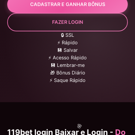
CADASTRAR E GANHAR BÔNUS
FAZER LOGIN
🔒 SSL
⚡ Rápido
💾 Salvar
⚡ Acesso Rápido
💾 Lembrar-me
🎁 Bônus Diário
⚡ Saque Rápido
119bet login Baixar e Login -
Do