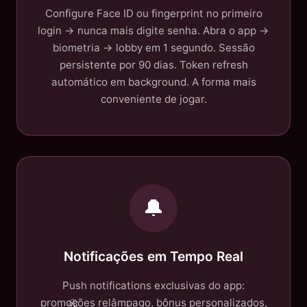
Configure Face ID ou fingerprint no primeiro
login → nunca mais digite senha. Abra o app →
biometria → lobby em 1 segundo. Sessão
persistente por 90 dias. Token refresh
automático em background. A forma mais
conveniente de jogar.
🔔
Notificações em Tempo Real
Push notifications exclusivas do app:
promoções relâmpago, bônus personalizados,