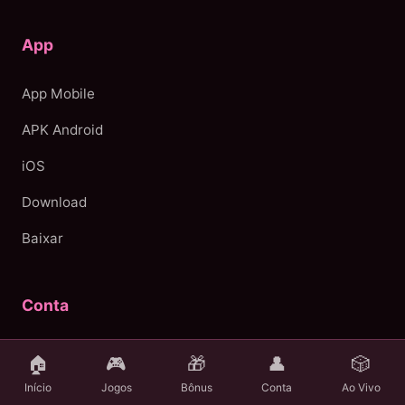
App
App Mobile
APK Android
iOS
Download
Baixar
Conta
Cadastrar
🏠
🎮
🎁
👤
🎲
Início
Jogos
Bônus
Conta
Ao Vivo
Login