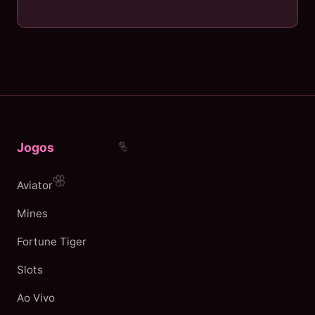
Jogos
Aviator
Mines
Fortune Tiger
Slots
Ao Vivo