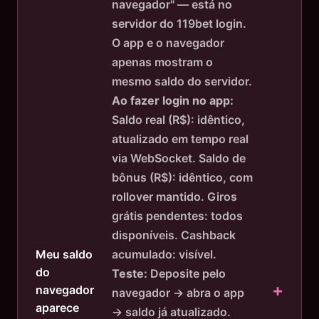
navegador" — está no
servidor do 119bet login.
O app e o navegador
apenas mostram o
mesmo saldo do servidor.
Ao fazer login no app:
Saldo real (R$): idêntico,
atualizado em tempo real
via WebSocket. Saldo de
bônus (R$): idêntico, com
rollover mantido. Giros
grátis pendentes: todos
disponíveis. Cashback
acumulado: visível.
Meu saldo
do
Teste:
Deposite pelo
navegador
navegador → abra o app
aparece
→ saldo já atualizado.