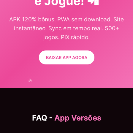
e Jogue! 📲
APK 120% bônus. PWA sem download. Site
instantâneo. Sync em tempo real. 500+
jogos. PIX rápido.
BAIXAR APP AGORA
FAQ -
App Versões