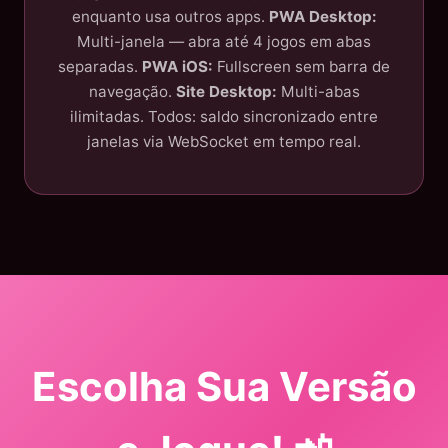
enquanto usa outros apps.
PWA Desktop:
Multi-janela — abra até 4 jogos em abas
separadas.
PWA iOS:
Fullscreen sem barra de
navegação.
Site Desktop:
Multi-abas
ilimitadas. Todos: saldo sincronizado entre
janelas via WebSocket em tempo real.
Escolha Sua Versão