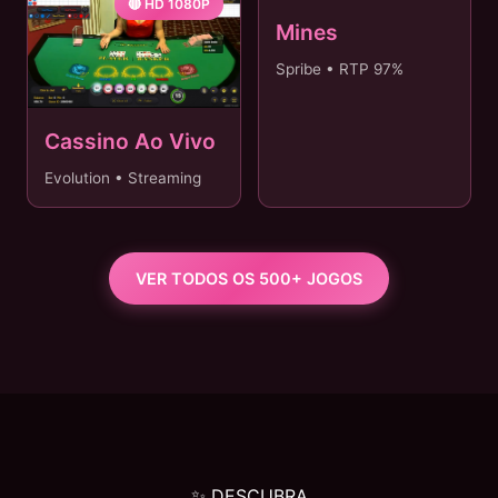
🔴 HD 1080P
💎 OFFLINE
Mines
Spribe • RTP 97%
Cassino Ao Vivo
Evolution • Streaming
VER TODOS OS 500+ JOGOS
✨ DESCUBRA