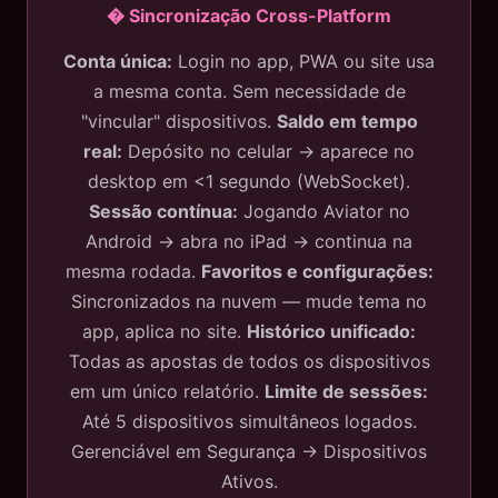
� Sincronização Cross-Platform
Conta única:
Login no app, PWA ou site usa
a mesma conta. Sem necessidade de
"vincular" dispositivos.
Saldo em tempo
real:
Depósito no celular → aparece no
desktop em <1 segundo (WebSocket).
Sessão contínua:
Jogando Aviator no
Android → abra no iPad → continua na
mesma rodada.
Favoritos e configurações:
Sincronizados na nuvem — mude tema no
app, aplica no site.
Histórico unificado:
Todas as apostas de todos os dispositivos
em um único relatório.
Limite de sessões:
Até 5 dispositivos simultâneos logados.
Gerenciável em Segurança → Dispositivos
Ativos.