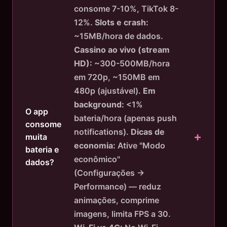
consome 7-10%, TikTok 8-
12%.
Slots e crash:
~15MB/hora de dados.
Cassino ao vivo (stream
HD):
~300-500MB/hora
em 720p, ~150MB em
480p (ajustável).
Em
background:
<1%
O app
bateria/hora (apenas push
consome
notifications).
Dicas de
muita
economia:
Ative "Modo
bateria e
econômico"
dados?
(Configurações →
Performance) — reduz
animações, comprime
imagens, limita FPS a 30.