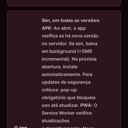
Sim, em todas as versões:
APK:
Ao abrir, o app
verifica se há nova versão
no servidor. Se sim, baixa
em background (<5MB
incremental). Na próxima
abertura, instala
automaticamente. Para
updates de segurança
críticos: pop-up
obrigatório que bloqueia
uso até atualizar.
PWA:
O
Service Worker verifica
atualizações
O app