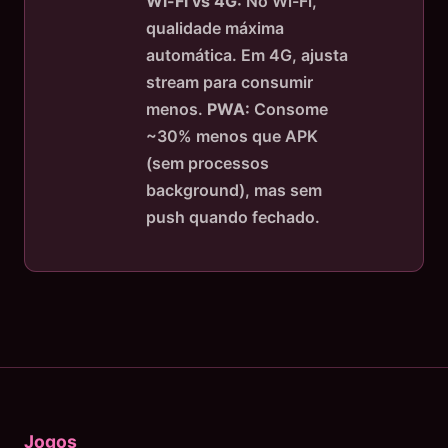
Wi-Fi vs 4G:
No Wi-Fi,
qualidade máxima
automática. Em 4G, ajusta
stream para consumir
menos.
PWA:
Consome
~30% menos que APK
(sem processos
background), mas sem
push quando fechado.
Jogos