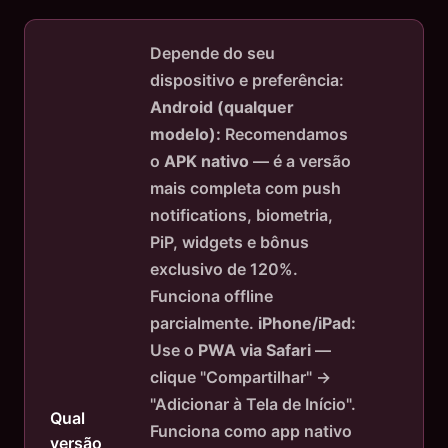
Depende do seu
dispositivo e preferência:
Android (qualquer
modelo):
Recomendamos
o
APK nativo
— é a versão
mais completa com push
notifications, biometria,
PiP, widgets e bônus
exclusivo de 120%.
Funciona offline
parcialmente.
iPhone/iPad:
Use o
PWA via Safari
—
clique "Compartilhar" →
"Adicionar à Tela de Início".
Qual
Funciona como app nativo
versão