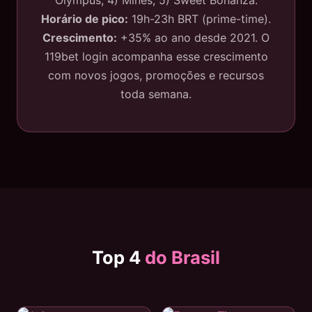
Olympus, 4) Mines, 5) Sweet Bonanza.
Horário de pico:
19h-23h BRT (prime-time).
Crescimento:
+35% ao ano desde 2021. O
119bet login acompanha esse crescimento
com novos jogos, promoções e recursos
toda semana.
Top 4
do Brasil