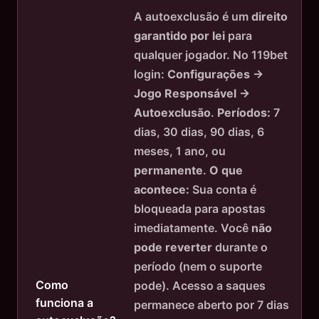
A autoexclusão é um
direito
garantido por lei
para
qualquer jogador. No 119bet
login:
Configurações →
Jogo Responsável →
Autoexclusão
.
Períodos:
7
dias, 30 dias, 90 dias, 6
meses, 1 ano, ou
permanente
.
O que
acontece:
Sua conta é
bloqueada para apostas
imediatamente. Você
não
pode reverter
durante o
período (nem o suporte
Como
pode). Acesso a saques
funciona a
permanece aberto por 7 dias