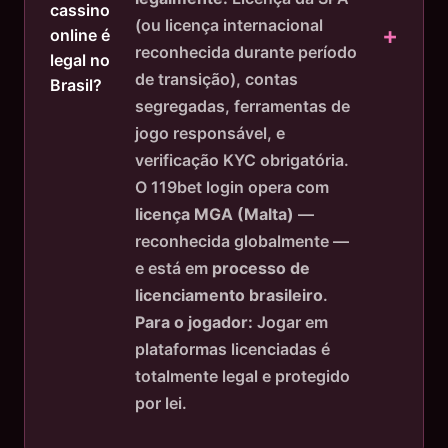
cassino
(ou licença internacional
online é
reconhecida durante período
legal no
de transição), contas
Brasil?
segregadas, ferramentas de
jogo responsável, e
verificação KYC obrigatória.
O 119bet login opera com
licença MGA (Malta)
—
reconhecida globalmente —
e está em
processo de
licenciamento brasileiro
.
Para o jogador:
Jogar em
plataformas licenciadas é
totalmente legal e protegido
por lei.