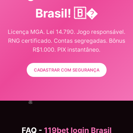
Brasil! 🇧�
Licença MGA. Lei 14.790. Jogo responsável.
RNG certificado. Contas segregadas. Bônus
R$1.000. PIX instantâneo.
CADASTRAR COM SEGURANÇA
FAQ -
119bet login Brasil