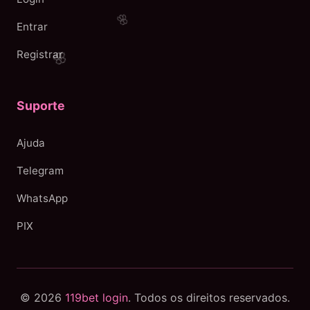
Entrar
Registrar
Suporte
Ajuda
Telegram
WhatsApp
PIX
© 2026
119bet login
. Todos os direitos reservados.