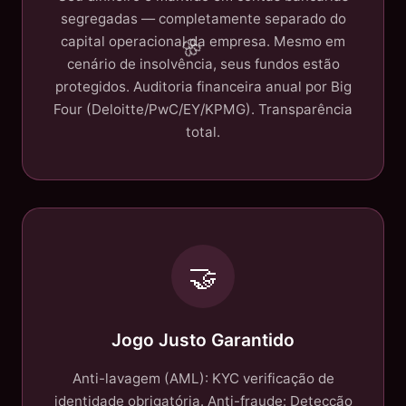
segregadas — completamente separado do
capital operacional da empresa. Mesmo em
cenário de insolvência, seus fundos estão
protegidos. Auditoria financeira anual por Big
Four (Deloitte/PwC/EY/KPMG). Transparência
total.
🤝
Jogo Justo Garantido
Anti-lavagem (AML): KYC verificação de
identidade obrigatória. Anti-fraude: Detecção