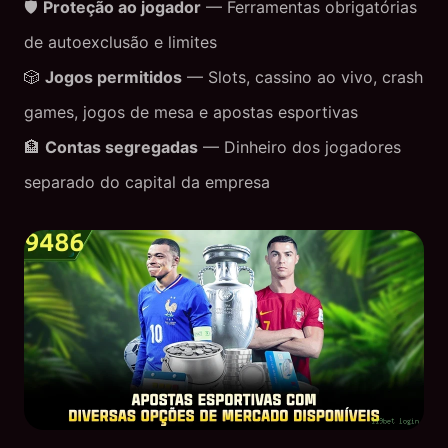
🛡️
Proteção ao jogador
— Ferramentas obrigatórias
de autoexclusão e limites
🎲
Jogos permitidos
— Slots, cassino ao vivo, crash
games, jogos de mesa e apostas esportivas
🏦
Contas segregadas
— Dinheiro dos jogadores
separado do capital da empresa