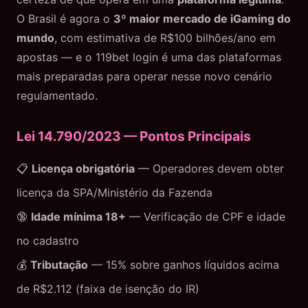
O Brasil é agora o
3º maior mercado de iGaming do
mundo
, com estimativa de R$100 bilhões/ano em
apostas — e o 119bet login é uma das plataformas
mais preparadas para operar nesse novo cenário
regulamentado.
Lei 14.790/2023 — Pontos Principais
📋
Licença obrigatória
— Operadores devem obter
licença da SPA/Ministério da Fazenda
🔞
Idade mínima 18+
— Verificação de CPF e idade
no cadastro
💰
Tributação
— 15% sobre ganhos líquidos acima
de R$2.112 (faixa de isenção do IR)