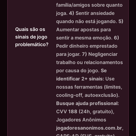
família/amigos sobre quanto
joga.
4)
Sentir ansiedade
quando não está jogando.
5)
Quais são os
Aumentar apostas para
sinais de jogo
sentir a mesma emoção.
6)
problemático?
Pedir dinheiro emprestado
para jogar.
7)
Negligenciar
trabalho ou relacionamentos
por causa do jogo.
Se
identificar 2+ sinais:
Use
nossas ferramentas (limites,
cooling-off, autoexclusão).
Busque ajuda profissional:
CVV
188
(24h, gratuito),
Jogadores Anônimos
jogadoresanonimos.com.br
,