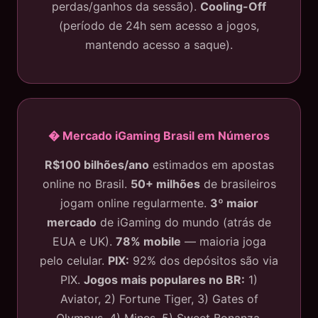
perdas/ganhos da sessão).
Cooling-Off
(período de 24h sem acesso a jogos,
mantendo acesso a saque).
� Mercado iGaming Brasil em Números
R$100 bilhões/ano
estimados em apostas
online no Brasil.
50+ milhões
de brasileiros
jogam online regularmente.
3º maior
mercado
de iGaming do mundo (atrás de
EUA e UK).
78% mobile
— maioria joga
pelo celular.
PIX:
92% dos depósitos são via
PIX.
Jogos mais populares no BR:
1)
Aviator, 2) Fortune Tiger, 3) Gates of