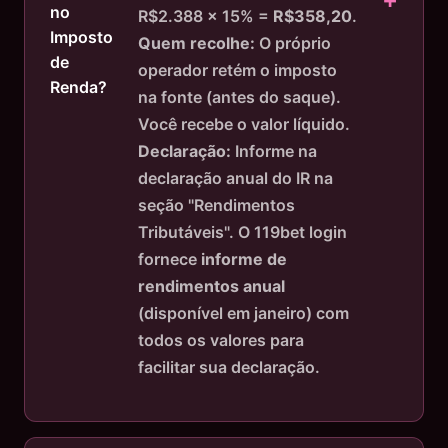
no
R$2.388 × 15% =
R$358,20
.
Imposto
Quem recolhe:
O próprio
de
operador retém o imposto
Renda?
na fonte (antes do saque).
Você recebe o valor líquido.
Declaração:
Informe na
declaração anual do IR na
seção "Rendimentos
Tributáveis". O 119bet login
fornece
informe de
rendimentos anual
(disponível em janeiro) com
todos os valores para
facilitar sua declaração.