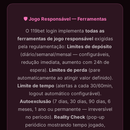
🛡️ Jogo Responsável — Ferramentas
O 119bet login implementa
todas as
ferramentas de jogo responsável
exigidas
pela regulamentação:
Limites de depósito
(diário/semanal/mensal — configuráveis,
redução imediata, aumento com 24h de
espera).
Limites de perda
(pare
automaticamente ao atingir valor definido).
Limite de tempo
(alertas a cada 30/60min,
logout automático configurável).
Autoexclusão
(7 dias, 30 dias, 90 dias, 6
meses, 1 ano ou permanente — irreversível
no período).
Reality Check
(pop-up
periódico mostrando tempo jogado,