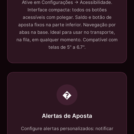
Ative em Configurações → Acessibilidade.
Interface compacta: todos os botões
acessíveis com polegar. Saldo e botão de
aposta fixos na parte inferior. Navegação por
abas na base. Ideal para usar no transporte,
na fila, em qualquer momento. Compatível com
telas de 5" a 6.7".
�
Alertas de Aposta
Configure alertas personalizados: notificar