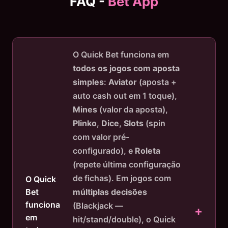
FAQ -
Bet App
O Quick Bet funciona em
todos os jogos com aposta
simples
:
Aviator
(aposta +
auto cash out em 1 toque),
Mines
(valor da aposta),
Plinko
,
Dice
,
Slots
(spin
com valor pré-
configurado), e
Roleta
(repete última configuração
de fichas). Em jogos com
O Quick
Bet
múltiplas decisões
funciona
(Blackjack —
em
hit/stand/double), o Quick