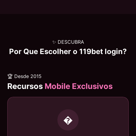
✨ DESCUBRA
Por Que Escolher o
119bet login
?
🏆 Desde 2015
Recursos
Mobile Exclusivos
�