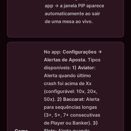
app → a janela PiP aparece
automaticamente ao sair
de uma mesa ao vivo.
No app:
Configurações →
Alertas de Aposta
. Tipos
disponíveis:
1) Aviator:
Alerta quando último
crash foi acima de Xx
(configurável: 10x, 20x,
50x).
2) Baccarat:
Alerta
para sequências longas
(3+, 5+, 7+ consecutivas
de Player ou Banker).
3)
Slots:
Alerta quando
Como