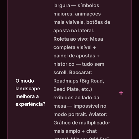
largura — símbolos
maiores, animações
mais visíveis, botões de
aposta na lateral.
Roleta ao vivo:
Mesa
completa visível +
painel de apostas +
histórico — tudo sem
scroll.
Baccarat:
O modo
Roadmaps (Big Road,
landscape
Bead Plate, etc.)
melhora a
exibidos ao lado da
experiência?
mesa — impossível no
modo portrait.
Aviator:
Gráfico de multiplicador
mais amplo + chat