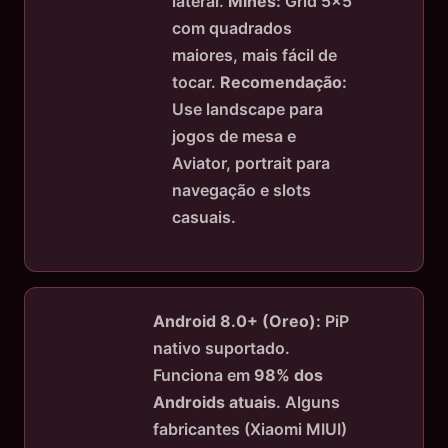
lateral.
Mines:
Grid 5x5
com quadrados
maiores, mais fácil de
tocar.
Recomendação:
Use landscape para
jogos de mesa e
Aviator, portrait para
navegação e slots
casuais.
Android 8.0+ (Oreo):
PiP
nativo suportado.
Funciona em
98% dos
Androids atuais
. Alguns
fabricantes (Xiaomi MIUI)