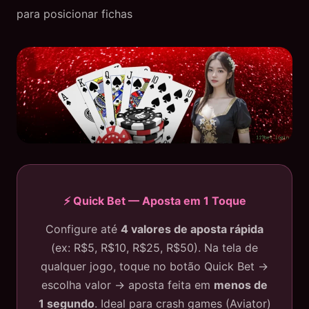
para posicionar fichas
⚡ Quick Bet — Aposta em 1 Toque
Configure até
4 valores de aposta rápida
(ex: R$5, R$10, R$25, R$50). Na tela de
qualquer jogo, toque no botão Quick Bet →
escolha valor → aposta feita em
menos de
1 segundo
. Ideal para crash games (Aviator)