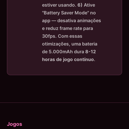
estiver usando.
6)
Ative
"Battery Saver Mode" no
app — desativa animações
e reduz frame rate para
30fps. Com essas
otimizações, uma bateria
de 5.000mAh dura
8-12
horas de jogo contínuo
.
Jogos