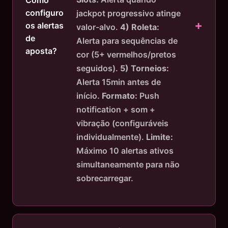
configuro
jackpot progressivo atinge
os alertas
valor-alvo.
4) Roleta:
de
Alerta para sequências de
aposta?
cor (5+ vermelhos/pretos
seguidos).
5) Torneios:
Alerta 15min antes de
início.
Formato:
Push
notification + som +
vibração (configuráveis
individualmente).
Limite:
Máximo 10 alertas ativos
simultaneamente para não
sobrecarregar.