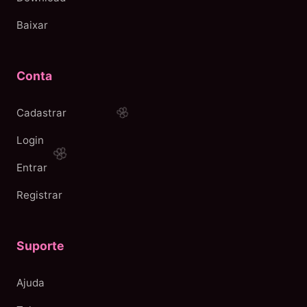
Baixar
Conta
Cadastrar
Login
Entrar
Registrar
Suporte
Ajuda