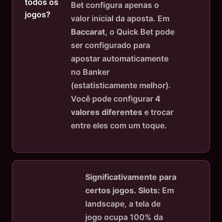
todos os
Bet configura apenas o
jogos?
valor inicial da aposta. Em
Baccarat
, o Quick Bet pode
ser configurado para
apostar automaticamente
no Banker
(estatisticamente melhor).
Você pode configurar
4
valores diferentes
e trocar
entre eles com um toque.
Significativamente para
certos jogos.
Slots:
Em
landscape, a tela de
jogo ocupa 100% da